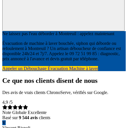
Ne laissez pas l'eau déborder à Montreuil : appelez maintenant
Évacuation de machine à laver bouchée, siphon qui déborde ou
refoulement à Montreuil ? Un artisan déboucheur de confiance est
disponible 24h/24 et 7j/7. Appelez le 09 72 51 99 85 : diagnostic,
prix annoncé à l'avance et devis gratuit par téléphone.
Appeler un Débouchage Évacuation Machine à laver
Ce que nos clients disent de nous
Des avis de vrais clients ChronoServe, vérifiés sur Google.
4,9
/5
Note Globale Excellente
Basé sur
9 544 avis
clients
V
Vincent Rispoli