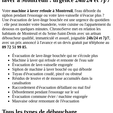
laver à Montreuil : urgence 24h/24 et 7j/7
Votre
machine à laver refoule à Montreuil
, l'eau déborde du
siphon pendant l'essorage ou votre lave-vaisselle n'évacue plus ?
Une évacuation de lave-linge bouchée est une urgence du quotidien
: elle peut inonder votre buanderie, votre cuisine ou l'appartement du
dessous en quelques minutes. ChronoServe met en relation les
habitants de Montreuil et du Seine-Saint-Denis avec un artisan
déboucheur qualifié, immatriculé et assuré, joignable
24h/24 et 7j/7
,
avec un prix annoncé à l'avance et un devis gratuit par téléphone au
09 72 51 99 85
.
Évacuation de lave-linge bouchée qui ne s'écoule plus
Machine à laver qui refoule et remonte de l'eau sale
Évacuation de lave-vaisselle engorgée
Siphon de machine à laver bouché ou qui déborde
Tuyau d'évacuation coudé, pincé ou obstrué
Résidus de lessive et de mousse accumulés dans la
canalisation
Raccordement d'évacuation défaillant ou mal fixé
Débordement pendant l'essorage sur le sol
Évacuation commune évier / machine engorgée
Mauvaise odeur remontant de l'évacuation
Tous les types de débouchage