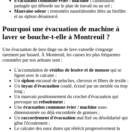
Évacuation commune évier / machine :
canalisation
partagée qui déborde sur le plan de travail ou au sol ;
Mauvaise odeur :
remontées nauséabondes liées au biofilm
et au siphon désamorcé.
Pourquoi une évacuation de machine à
laver se bouche-t-elle à Montreuil ?
Une évacuation de lave-linge ou de lave-vaisselle s'engorge
rarement par hasard. À Montreuil, les causes les plus fréquentes
constatées par nos artisans sont :
L'accumulation de
résidus de lessive et de mousse
qui se
figent avec le calcaire ;
Un
siphon
encrassé de peluches, cheveux et fibres de textile ;
Un
tuyau d'évacuation
coudé, écrasé par un meuble ou trop
long ;
Un mauvais positionnement du crochet d'évacuation qui
provoque un
refoulement
;
Une
évacuation commune évier / machine
sous-
dimensionnée ou déjà encombrée de graisses ;
Un
raccordement d'évacuation
mal fixé ou désolidarisé qui
gêne l'écoulement ;
Le calcaire des eaux dures qui rétrécit progressivement la