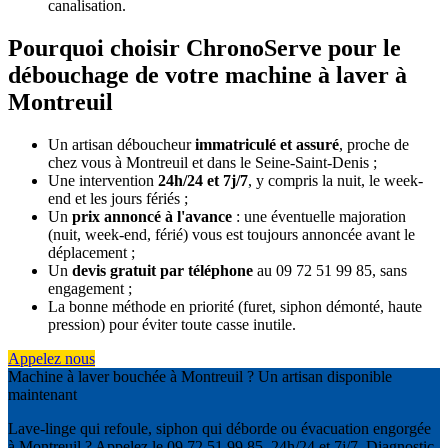
canalisation.
Pourquoi choisir ChronoServe pour le
débouchage de votre machine à laver à
Montreuil
Un artisan déboucheur
immatriculé et assuré
, proche de
chez vous à Montreuil et dans le Seine-Saint-Denis ;
Une intervention
24h/24 et 7j/7
, y compris la nuit, le week-
end et les jours fériés ;
Un
prix annoncé à l'avance
: une éventuelle majoration
(nuit, week-end, férié) vous est toujours annoncée avant le
déplacement ;
Un
devis gratuit par téléphone
au 09 72 51 99 85, sans
engagement ;
La bonne méthode en priorité (furet, siphon démonté, haute
pression) pour éviter toute casse inutile.
Appelez nous
Machine à laver bouchée à Montreuil ? Un artisan disponible
maintenant
Lave-linge qui refoule, siphon qui déborde ou évacuation engorgée
à Montreuil ? Appelez le 09 72 51 99 85, 24h/24 et 7j/7. Diagnostic,