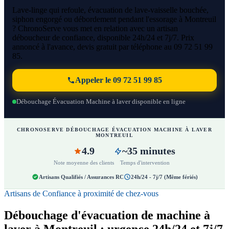
Lave-linge qui refoule, évacuation de lave-vaisselle bouchée,
siphon engorgé ou débordement pendant l'essorage à Montreuil
? ChronoServe vous met en relation avec un artisan
déboucheur de confiance, disponible 24h/24 et 7j/7. Prix
annoncé à l'avance, devis gratuit par téléphone au 09 72 51 99
85.
Appeler le 09 72 51 99 85
Débouchage Évacuation Machine à laver disponible en ligne
CHRONOSERVE DÉBOUCHAGE ÉVACUATION MACHINE À LAVER
MONTREUIL
4.9
~35 minutes
Note moyenne des clients
Temps d'intervention
Artisans Qualifiés / Assurances RC
24h/24 - 7j/7 (Même fériés)
Artisans de Confiance à proximité de chez-vous
Débouchage d'évacuation de machine à