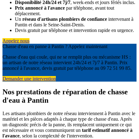
Disponibilité 24h/24 et 7j/7
, week-ends et jours fériés inclus.
Prix annoncé à l'avance
par téléphone, avant tout
déplacement.
Un
réseau d'artisans plombiers de confiance
intervenant à
Pantin et dans le Seine-Saint-Denis.
Devis gratuit par téléphone et intervention rapide en urgence.
Appelez nous
Chasse d'eau en panne à Pantin ? Appelez maintenant
Chasse d'eau qui coule, qui ne se remplit plus ou mécanisme HS :
un artisan de notre réseau intervient 24h/24 et 7j/7 à Pantin. Prix
annoncé à l'avance, devis gratuit par téléphone au 09 72 51 99 85.
Demander une intervention
Nos prestations de réparation de chasse
d'eau à Pantin
Les artisans plombiers de notre réseau interviennent à Pantin avec le
matériel et les pièces adaptés à chaque type de chasse d'eau. Après
un diagnostic précis de la panne, ils remplacent uniquement ce qui
est nécessaire et vous communiquent un
tarif estimatif annoncé à
l'avance
, selon la complexité de l'intervention.