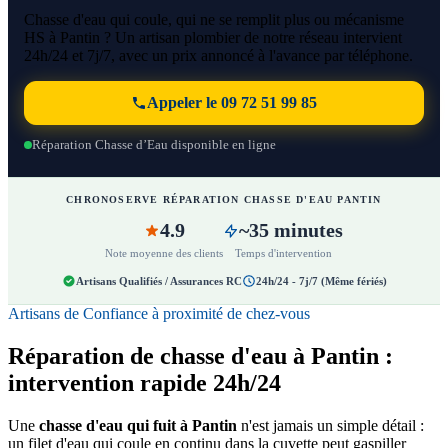
Chasse d'eau qui coule, qui ne se remplit plus ou mécanisme
HS à Pantin ? Un artisan plombier de notre réseau intervient
24h/24 et 7j/7, avec un prix annoncé à l'avance par téléphone.
Appeler le 09 72 51 99 85
Réparation Chasse d’Eau disponible en ligne
CHRONOSERVE RÉPARATION CHASSE D'EAU PANTIN
4.9
~35 minutes
Note moyenne des clients
Temps d'intervention
Artisans Qualifiés / Assurances RC
24h/24 - 7j/7 (Même fériés)
Artisans de Confiance à proximité de chez-vous
Réparation de chasse d'eau à Pantin :
intervention rapide 24h/24
Une
chasse d'eau qui fuit à Pantin
n'est jamais un simple détail :
un filet d'eau qui coule en continu dans la cuvette peut gaspiller