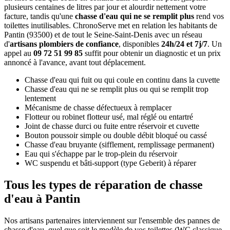
plusieurs centaines de litres par jour et alourdir nettement votre
facture, tandis qu'une
chasse d'eau qui ne se remplit plus
rend vos
toilettes inutilisables. ChronoServe met en relation les habitants de
Pantin (93500) et de tout le Seine-Saint-Denis avec un réseau
d'
artisans plombiers de confiance
, disponibles
24h/24 et 7j/7
. Un
appel au
09 72 51 99 85
suffit pour obtenir un diagnostic et un prix
annoncé à l'avance, avant tout déplacement.
Chasse d'eau qui fuit ou qui coule en continu dans la cuvette
Chasse d'eau qui ne se remplit plus ou qui se remplit trop
lentement
Mécanisme de chasse défectueux à remplacer
Flotteur ou robinet flotteur usé, mal réglé ou entartré
Joint de chasse durci ou fuite entre réservoir et cuvette
Bouton poussoir simple ou double débit bloqué ou cassé
Chasse d'eau bruyante (sifflement, remplissage permanent)
Eau qui s'échappe par le trop-plein du réservoir
WC suspendu et bâti-support (type Geberit) à réparer
Tous les types de réparation de chasse
d'eau à Pantin
Nos artisans partenaires interviennent sur l'ensemble des pannes de
chasse d'eau, quel que soit le modèle de vos toilettes (WC classique