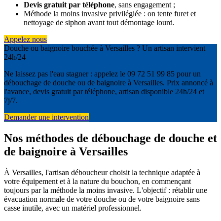
Devis gratuit par téléphone
, sans engagement ;
Méthode la moins invasive privilégiée : on tente furet et
nettoyage de siphon avant tout démontage lourd.
Appelez nous
Douche ou baignoire bouchée à Versailles ? Un artisan intervient
24h/24
Ne laissez pas l'eau stagner : appelez le 09 72 51 99 85 pour un
débouchage de douche ou de baignoire à Versailles. Prix annoncé à
l'avance, devis gratuit par téléphone, artisan disponible 24h/24 et
7j/7.
Demander une intervention
Nos méthodes de débouchage de douche et
de baignoire à Versailles
À Versailles, l'artisan déboucheur choisit la technique adaptée à
votre équipement et à la nature du bouchon, en commençant
toujours par la méthode la moins invasive. L'objectif : rétablir une
évacuation normale de votre douche ou de votre baignoire sans
casse inutile, avec un matériel professionnel.