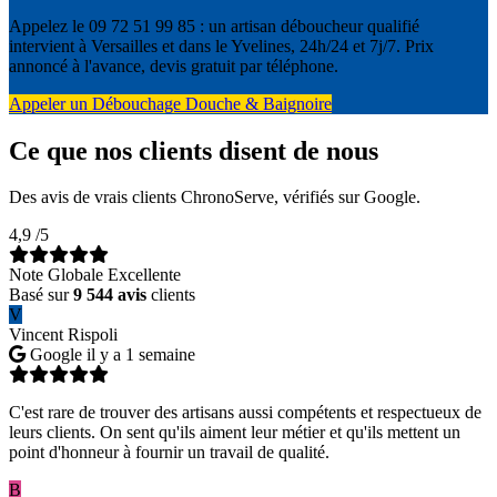
Appelez le 09 72 51 99 85 : un artisan déboucheur qualifié
intervient à Versailles et dans le Yvelines, 24h/24 et 7j/7. Prix
annoncé à l'avance, devis gratuit par téléphone.
Appeler un Débouchage Douche & Baignoire
Ce que nos clients disent de nous
Des avis de vrais clients ChronoServe, vérifiés sur Google.
4,9
/5
Note Globale Excellente
Basé sur
9 544 avis
clients
V
Vincent Rispoli
Google
il y a 1 semaine
C'est rare de trouver des artisans aussi compétents et respectueux de
leurs clients. On sent qu'ils aiment leur métier et qu'ils mettent un
point d'honneur à fournir un travail de qualité.
B