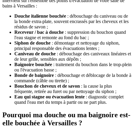
intervient sur l'ensemble des points d'évacuation de votre salle de
bains à Versailles :
Douche italienne bouchée
: débouchage du caniveau ou de
la bonde extra-plate, souvent encrassés par les cheveux et les
résidus de savon ;
Receveur / bac à douche
: suppression du bouchon quand
l'eau stagne et remonte au fond du bac ;
Siphon de douche
: démontage et nettoyage du siphon,
principal responsable des évacuations lentes ;
Caniveau de douche
: débouchage des caniveaux linéaires et
de leur grille, sensibles aux dépôts ;
Baignoire bouchée
: traitement du bouchon dans le trop-plein
ou l'évacuation basse ;
Bonde de baignoire
: débouchage et déblocage de la bonde à
commande (câble ou tirette) ;
Bouchon de cheveux et de savon
: la cause la plus
fréquente, retirée au furet ou par nettoyage du siphon ;
Eau qui stagne ou évacuation lente
: diagnostic complet
quand l'eau met du temps à partir ou ne part plus.
Pourquoi ma douche ou ma baignoire est-
elle bouchée à Versailles ?