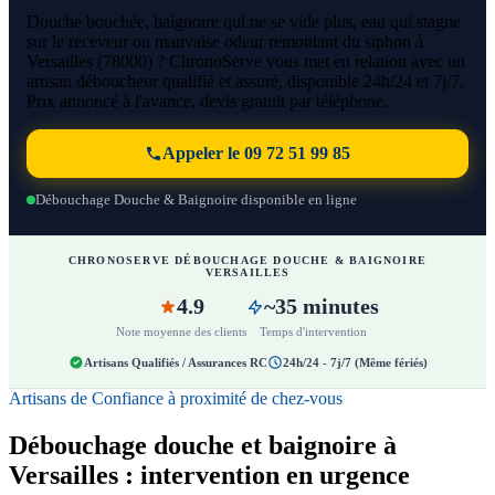
Douche bouchée, baignoire qui ne se vide plus, eau qui stagne
sur le receveur ou mauvaise odeur remontant du siphon à
Versailles (78000) ? ChronoServe vous met en relation avec un
artisan déboucheur qualifié et assuré, disponible 24h/24 et 7j/7.
Prix annoncé à l'avance, devis gratuit par téléphone.
Appeler le 09 72 51 99 85
Débouchage Douche & Baignoire disponible en ligne
CHRONOSERVE DÉBOUCHAGE DOUCHE & BAIGNOIRE
VERSAILLES
4.9
~35 minutes
Note moyenne des clients
Temps d'intervention
Artisans Qualifiés / Assurances RC
24h/24 - 7j/7 (Même fériés)
Artisans de Confiance à proximité de chez-vous
Débouchage douche et baignoire à
Versailles : intervention en urgence