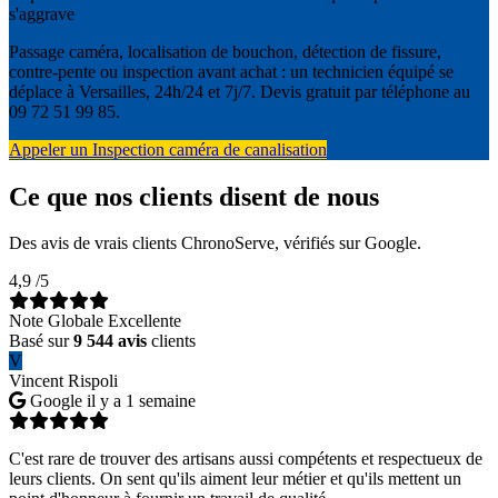
s'aggrave
Passage caméra, localisation de bouchon, détection de fissure,
contre-pente ou inspection avant achat : un technicien équipé se
déplace à Versailles, 24h/24 et 7j/7. Devis gratuit par téléphone au
09 72 51 99 85.
Appeler un Inspection caméra de canalisation
Ce que nos clients disent de nous
Des avis de vrais clients ChronoServe, vérifiés sur Google.
4,9
/5
Note Globale Excellente
Basé sur
9 544 avis
clients
V
Vincent Rispoli
Google
il y a 1 semaine
C'est rare de trouver des artisans aussi compétents et respectueux de
leurs clients. On sent qu'ils aiment leur métier et qu'ils mettent un