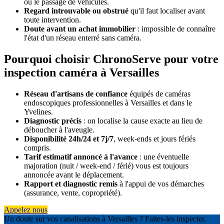
ou le passage de véhicules.
Regard introuvable ou obstrué
qu'il faut localiser avant
toute intervention.
Doute avant un achat immobilier
: impossible de connaître
l'état d'un réseau enterré sans caméra.
Pourquoi choisir ChronoServe pour votre
inspection caméra à Versailles
Réseau d'artisans de confiance
équipés de caméras
endoscopiques professionnelles à Versailles et dans le
Yvelines.
Diagnostic précis
: on localise la cause exacte au lieu de
déboucher à l'aveugle.
Disponibilité 24h/24 et 7j/7
, week-ends et jours fériés
compris.
Tarif estimatif annoncé à l'avance
: une éventuelle
majoration (nuit / week-end / férié) vous est toujours
annoncée avant le déplacement.
Rapport et diagnostic remis
à l'appui de vos démarches
(assurance, vente, copropriété).
Appelez nous
Un doute sur vos canalisations à Versailles ? Faites-les inspecter.