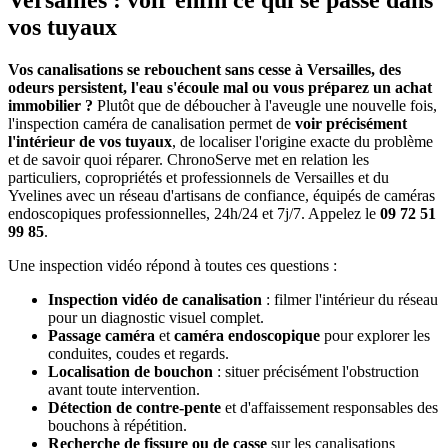
Versailles : voir enfin ce qui se passe dans
vos tuyaux
Vos canalisations se rebouchent sans cesse à Versailles, des
odeurs persistent, l'eau s'écoule mal ou vous préparez un achat
immobilier ?
Plutôt que de déboucher à l'aveugle une nouvelle fois,
l'inspection caméra de canalisation permet de
voir précisément
l'intérieur de vos tuyaux
, de localiser l'origine exacte du problème
et de savoir quoi réparer. ChronoServe met en relation les
particuliers, copropriétés et professionnels de Versailles et du
Yvelines avec un réseau d'artisans de confiance, équipés de caméras
endoscopiques professionnelles, 24h/24 et 7j/7. Appelez le
09 72 51
99 85
.
Une inspection vidéo répond à toutes ces questions :
Inspection vidéo de canalisation
: filmer l'intérieur du réseau
pour un diagnostic visuel complet.
Passage caméra
et
caméra endoscopique
pour explorer les
conduites, coudes et regards.
Localisation de bouchon
: situer précisément l'obstruction
avant toute intervention.
Détection de contre-pente
et d'affaissement responsables des
bouchons à répétition.
Recherche de fissure ou de casse
sur les canalisations