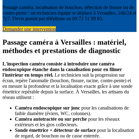
Passage caméra, localisation de bouchon, détection de fissure ou de
contre-pente : un technicien équipé se déplace à Versailles, 24h/24 et
7j/7. Devis gratuit par téléphone au 09 72 51 99 85.
Demander une intervention
Passage caméra à Versailles : matériel,
méthodes et prestations de diagnostic
L'inspection caméra consiste à introduire une caméra
endoscopique étanche dans la canalisation pour en filmer
l'intérieur en temps réel.
Le technicien suit la progression sur
écran, repère l'anomalie (bouchon, fissure, racine, contre-pente) et
en mesure la profondeur et la localisation exacte grâce à une sonde
émettrice repérable depuis la surface. À Versailles, les artisans du
réseau utilisent :
Caméra endoscopique sur jonc
pour les canalisations de
faible diamètre (éviers, WC, colonnes).
Caméra autotractée ou sur perche
pour les réseaux
extérieurs et les gros collecteurs.
Sonde émettrice + détecteur de surface
pour la localisation
de regard, de bouchon ou de casse enterrée.