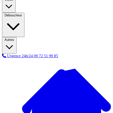
Déboucheur
Autres
Urgence 24h/24
09 72 51 99 85
A