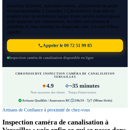
Bouchon récurrent, mauvaises odeurs, affaissement ou projet
d'achat immobilier à Versailles ? ChronoServe vous met en
relation avec un technicien équipé d'une caméra endoscopique
pour inspecter vos canalisations, localiser précisément le
problème et vous remettre un diagnostic clair. Un seul réflexe :
appelez.
Appeler le 09 72 51 99 85
Inspection caméra de canalisation disponible en ligne
CHRONOSERVE INSPECTION CAMÉRA DE CANALISATION
VERSAILLES
4.9
~35 minutes
Note moyenne des clients
Temps d'intervention
Artisans Qualifiés / Assurances RC
24h/24 - 7j/7 (Même fériés)
Artisans de Confiance à proximité de chez-vous
Inspection caméra de canalisation à