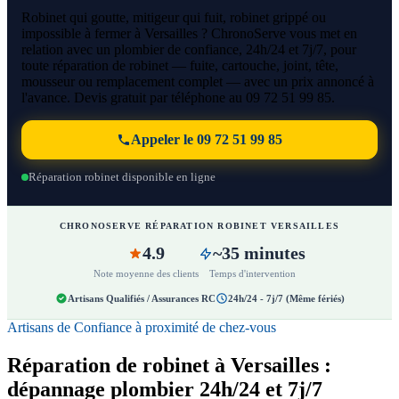
Robinet qui goutte, mitigeur qui fuit, robinet grippé ou
impossible à fermer à Versailles ? ChronoServe vous met en
relation avec un plombier de confiance, 24h/24 et 7j/7, pour
toute réparation de robinet — fuite, cartouche, joint, tête,
mousseur ou remplacement complet — avec un prix annoncé à
l'avance. Devis gratuit par téléphone au 09 72 51 99 85.
Appeler le 09 72 51 99 85
Réparation robinet disponible en ligne
CHRONOSERVE RÉPARATION ROBINET VERSAILLES
4.9
~35 minutes
Note moyenne des clients
Temps d'intervention
Artisans Qualifiés / Assurances RC
24h/24 - 7j/7 (Même fériés)
Artisans de Confiance à proximité de chez-vous
Réparation de robinet à Versailles :
dépannage plombier 24h/24 et 7j/7