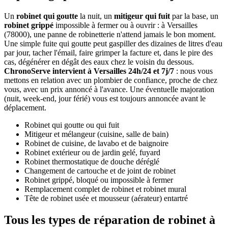
Un
robinet qui goutte
la nuit, un
mitigeur qui fuit
par la base, un
robinet grippé
impossible à fermer ou à ouvrir : à Versailles
(78000), une panne de robinetterie n'attend jamais le bon moment.
Une simple fuite qui goutte peut gaspiller des dizaines de litres d'eau
par jour, tacher l'émail, faire grimper la facture et, dans le pire des
cas, dégénérer en dégât des eaux chez le voisin du dessous.
ChronoServe intervient à Versailles 24h/24 et 7j/7
: nous vous
mettons en relation avec un plombier de confiance, proche de chez
vous, avec un prix annoncé à l'avance. Une éventuelle majoration
(nuit, week-end, jour férié) vous est toujours annoncée avant le
déplacement.
Robinet qui goutte ou qui fuit
Mitigeur et mélangeur (cuisine, salle de bain)
Robinet de cuisine, de lavabo et de baignoire
Robinet extérieur ou de jardin gelé, fuyard
Robinet thermostatique de douche déréglé
Changement de cartouche et de joint de robinet
Robinet grippé, bloqué ou impossible à fermer
Remplacement complet de robinet et robinet mural
Tête de robinet usée et mousseur (aérateur) entartré
Tous les types de réparation de robinet à