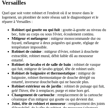
Versailles
Quel que soit votre robinet et l'endroit où il se trouve dans le
logement, un plombier de notre réseau sait le diagnostiquer et le
réparer à Versailles :
Robinet qui goutte ou qui fuit
: goutte-à-goutte au niveau du
bec, fuite au corps ou sous l'évier, écoulement continu.
Mitigeur et mélangeur
: mitigeur monocommande dur ou
fuyard, mélangeur à deux poignées qui goutte, réglage de
température impossible.
Robinet de cuisine
: mitigeur d'évier, robinet à douchette
extractible, robinet mural, débit faible dû au mousseur
entartré.
Robinet de lavabo et de salle de bain
: robinet de vasque
qui fuit, mitigeur de lavabo grippé, tête de robinet usée.
Robinet de baignoire et thermostatique
: mitigeur de
baignoire, robinet thermostatique de douche déréglé ou
entartré, inverseur douche/bain qui ne bascule plus.
Robinet extérieur ou de jardin
: robinet de puisage qui fuit,
gelé l'hiver, tête à remplacer, purge et mise hors gel.
Changement de cartouche
: remplacement de la cartouche
céramique d'un mitigeur qui goutte ou qui devient dur.
Joint, tête de robinet et mousseur
: remplacement des joints
d'étanchéité, de la tête de robinet, du mousseur (aérateur)