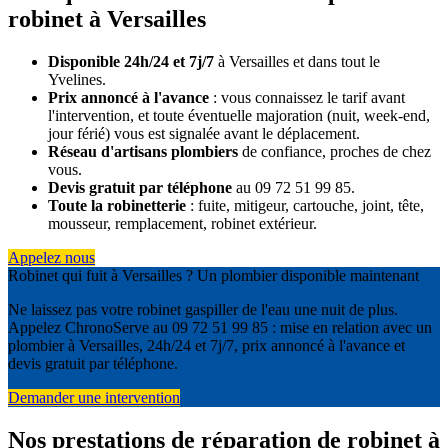
robinet à Versailles
Disponible 24h/24 et 7j/7
à Versailles et dans tout le
Yvelines.
Prix annoncé à l'avance
: vous connaissez le tarif avant
l'intervention, et toute éventuelle majoration (nuit, week-end,
jour férié) vous est signalée avant le déplacement.
Réseau d'artisans plombiers
de confiance, proches de chez
vous.
Devis gratuit par téléphone
au 09 72 51 99 85.
Toute la robinetterie
: fuite, mitigeur, cartouche, joint, tête,
mousseur, remplacement, robinet extérieur.
Appelez nous
Robinet qui fuit à Versailles ? Un plombier disponible maintenant
Ne laissez pas votre robinet gaspiller de l'eau une nuit de plus.
Appelez ChronoServe au 09 72 51 99 85 : mise en relation avec un
plombier à Versailles, 24h/24 et 7j/7, prix annoncé à l'avance et
devis gratuit par téléphone.
Demander une intervention
Nos prestations de réparation de robinet à