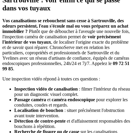
Sartrouville : voir enfin ce qui se passe
dans vos tuyaux
Vos canalisations se rebouchent sans cesse à Sartrouville, des
odeurs persistent, l'eau s'écoule mal ou vous préparez un achat
immobilier ?
Plutôt que de déboucher à l'aveugle une nouvelle fois,
l'inspection caméra de canalisation permet de
voir précisément
l'intérieur de vos tuyaux
, de localiser l'origine exacte du problème
et de savoir quoi réparer. ChronoServe met en relation les
particuliers, copropriétés et professionnels de Sartrouville et du
Yvelines avec un réseau d'artisans de confiance, équipés de caméras
endoscopiques professionnelles, 24h/24 et 7j/7. Appelez le
09 72 51
99 85
.
Une inspection vidéo répond à toutes ces questions :
Inspection vidéo de canalisation
: filmer l'intérieur du réseau
pour un diagnostic visuel complet.
Passage caméra
et
caméra endoscopique
pour explorer les
conduites, coudes et regards.
Localisation de bouchon
: situer précisément l'obstruction
avant toute intervention.
Détection de contre-pente
et d'affaissement responsables des
bouchons à répétition.
Recherche de fissure ou de casse
sur les canalisations