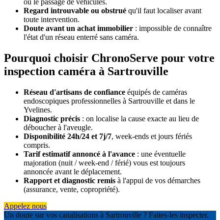
ou le passage de véhicules.
Regard introuvable ou obstrué
qu'il faut localiser avant
toute intervention.
Doute avant un achat immobilier
: impossible de connaître
l'état d'un réseau enterré sans caméra.
Pourquoi choisir ChronoServe pour votre
inspection caméra à Sartrouville
Réseau d'artisans de confiance
équipés de caméras
endoscopiques professionnelles à Sartrouville et dans le
Yvelines.
Diagnostic précis
: on localise la cause exacte au lieu de
déboucher à l'aveugle.
Disponibilité 24h/24 et 7j/7
, week-ends et jours fériés
compris.
Tarif estimatif annoncé à l'avance
: une éventuelle
majoration (nuit / week-end / férié) vous est toujours
annoncée avant le déplacement.
Rapport et diagnostic remis
à l'appui de vos démarches
(assurance, vente, copropriété).
Appelez nous
Un doute sur vos canalisations à Sartrouville ? Faites-les inspecter.