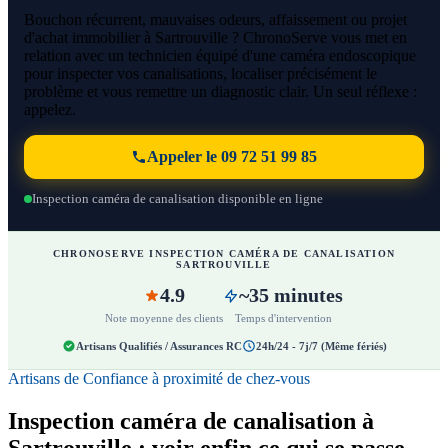
Bouchon récurrent, mauvaises odeurs, affaissement ou projet
d'achat immobilier à Sartrouville ? ChronoServe vous met en
relation avec un technicien équipé d'une caméra endoscopique
pour inspecter vos canalisations, localiser précisément le
problème et vous remettre un diagnostic clair. Un seul réflexe :
appelez.
Appeler le 09 72 51 99 85
Inspection caméra de canalisation disponible en ligne
CHRONOSERVE INSPECTION CAMÉRA DE CANALISATION
SARTROUVILLE
4.9
~35 minutes
Note moyenne des clients
Temps d'intervention
Artisans Qualifiés / Assurances RC
24h/24 - 7j/7 (Même fériés)
Artisans de Confiance à proximité de chez-vous
Inspection caméra de canalisation à