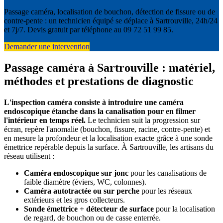
Passage caméra, localisation de bouchon, détection de fissure ou de
contre-pente : un technicien équipé se déplace à Sartrouville, 24h/24
et 7j/7. Devis gratuit par téléphone au 09 72 51 99 85.
Demander une intervention
Passage caméra à Sartrouville : matériel,
méthodes et prestations de diagnostic
L'inspection caméra consiste à introduire une caméra
endoscopique étanche dans la canalisation pour en filmer
l'intérieur en temps réel.
Le technicien suit la progression sur
écran, repère l'anomalie (bouchon, fissure, racine, contre-pente) et
en mesure la profondeur et la localisation exacte grâce à une sonde
émettrice repérable depuis la surface. À Sartrouville, les artisans du
réseau utilisent :
Caméra endoscopique sur jonc
pour les canalisations de
faible diamètre (éviers, WC, colonnes).
Caméra autotractée ou sur perche
pour les réseaux
extérieurs et les gros collecteurs.
Sonde émettrice + détecteur de surface
pour la localisation
de regard, de bouchon ou de casse enterrée.