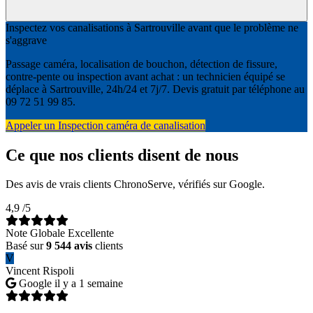
Inspectez vos canalisations à Sartrouville avant que le problème ne
s'aggrave
Passage caméra, localisation de bouchon, détection de fissure,
contre-pente ou inspection avant achat : un technicien équipé se
déplace à Sartrouville, 24h/24 et 7j/7. Devis gratuit par téléphone au
09 72 51 99 85.
Appeler un Inspection caméra de canalisation
Ce que nos clients disent de nous
Des avis de vrais clients ChronoServe, vérifiés sur Google.
4,9
/5
Note Globale Excellente
Basé sur
9 544 avis
clients
V
Vincent Rispoli
Google
il y a 1 semaine