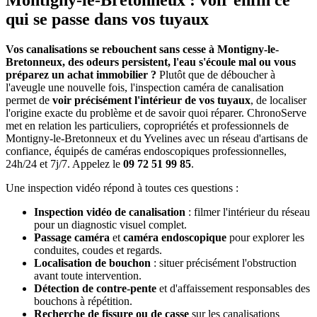
Montigny-le-Bretonneux : voir enfin ce
qui se passe dans vos tuyaux
Vos canalisations se rebouchent sans cesse à Montigny-le-
Bretonneux, des odeurs persistent, l'eau s'écoule mal ou vous
préparez un achat immobilier ?
Plutôt que de déboucher à
l'aveugle une nouvelle fois, l'inspection caméra de canalisation
permet de
voir précisément l'intérieur de vos tuyaux
, de localiser
l'origine exacte du problème et de savoir quoi réparer. ChronoServe
met en relation les particuliers, copropriétés et professionnels de
Montigny-le-Bretonneux et du Yvelines avec un réseau d'artisans de
confiance, équipés de caméras endoscopiques professionnelles,
24h/24 et 7j/7. Appelez le
09 72 51 99 85
.
Une inspection vidéo répond à toutes ces questions :
Inspection vidéo de canalisation
: filmer l'intérieur du réseau
pour un diagnostic visuel complet.
Passage caméra
et
caméra endoscopique
pour explorer les
conduites, coudes et regards.
Localisation de bouchon
: situer précisément l'obstruction
avant toute intervention.
Détection de contre-pente
et d'affaissement responsables des
bouchons à répétition.
Recherche de fissure ou de casse
sur les canalisations