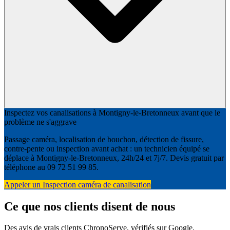
Inspectez vos canalisations à Montigny-le-Bretonneux avant que le
problème ne s'aggrave
Passage caméra, localisation de bouchon, détection de fissure,
contre-pente ou inspection avant achat : un technicien équipé se
déplace à Montigny-le-Bretonneux, 24h/24 et 7j/7. Devis gratuit par
téléphone au 09 72 51 99 85.
Appeler un Inspection caméra de canalisation
Ce que nos clients disent de nous
Des avis de vrais clients ChronoServe, vérifiés sur Google.