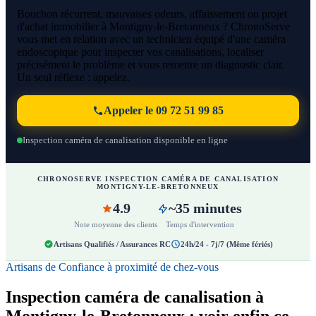
Bouchon récurrent, mauvaises odeurs, affaissement ou projet
d'achat immobilier à Montigny-le-Bretonneux ? ChronoServe
vous met en relation avec un technicien équipé d'une caméra
endoscopique pour inspecter vos canalisations, localiser
précisément le problème et vous remettre un diagnostic clair.
Un seul réflexe : appelez.
Appeler le 09 72 51 99 85
Inspection caméra de canalisation disponible en ligne
CHRONOSERVE INSPECTION CAMÉRA DE CANALISATION
MONTIGNY-LE-BRETONNEUX
4.9
~35 minutes
Note moyenne des clients
Temps d'intervention
Artisans Qualifiés / Assurances RC
24h/24 - 7j/7 (Même fériés)
Artisans de Confiance à proximité de chez-vous
Inspection caméra de canalisation à