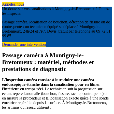
Appelez nous
Un doute sur vos canalisations à Montigny-le-Bretonneux ? Faites-
les inspecter.
Passage caméra, localisation de bouchon, détection de fissure ou de
contre-pente : un technicien équipé se déplace à Montigny-le-
Bretonneux, 24h/24 et 7j/7. Devis gratuit par téléphone au 09 72 51
99 85.
Demander une intervention
Passage caméra à Montigny-le-
Bretonneux : matériel, méthodes et
prestations de diagnostic
L'inspection caméra consiste à introduire une caméra
endoscopique étanche dans la canalisation pour en filmer
l'intérieur en temps réel.
Le technicien suit la progression sur
écran, repère l'anomalie (bouchon, fissure, racine, contre-pente) et
en mesure la profondeur et la localisation exacte grâce à une sonde
émettrice repérable depuis la surface. À Montigny-le-Bretonneux,
les artisans du réseau utilisent :