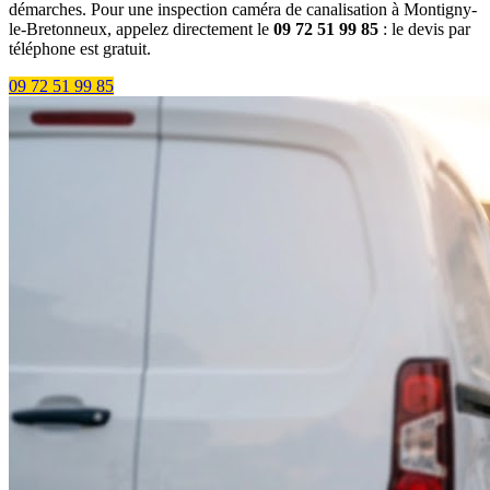
démarches. Pour une inspection caméra de canalisation à Montigny-
le-Bretonneux, appelez directement le
09 72 51 99 85
: le devis par
téléphone est gratuit.
09 72 51 99 85