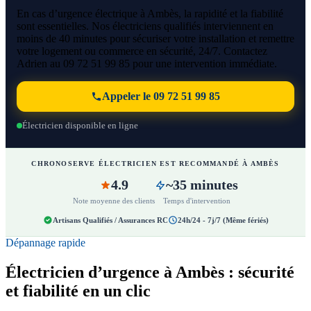
En cas d’urgence électrique à Ambès, la rapidité et la fiabilité
sont essentielles. Nos électriciens qualifiés interviennent en
moins de 40 minutes pour sécuriser votre installation et remettre
votre logement ou commerce en sécurité, 24/7. Contactez
Adrien au 09 72 51 99 85 pour une intervention immédiate.
Appeler le 09 72 51 99 85
Électricien disponible en ligne
CHRONOSERVE ÉLECTRICIEN EST RECOMMANDÉ À AMBÈS
4.9
~35 minutes
Note moyenne des clients
Temps d'intervention
Artisans Qualifiés / Assurances RC
24h/24 - 7j/7 (Même fériés)
Dépannage rapide
Électricien d’urgence à Ambès : sécurité
et fiabilité en un clic