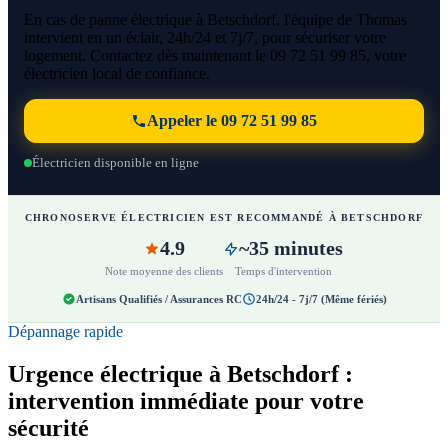
En cas de panne électrique à Betschdorf, l'équipe de Thomas
intervient en un éclair, 24h/24 et 7j/7, pour sécuriser votre
logement. Contactez dès maintenant le 09 72 51 99 85, votre
électricien local de confiance.
Appeler le 09 72 51 99 85
Électricien disponible en ligne
CHRONOSERVE ÉLECTRICIEN EST RECOMMANDÉ À BETSCHDORF
4.9
~35 minutes
Note moyenne des clients
Temps d'intervention
Artisans Qualifiés / Assurances RC
24h/24 - 7j/7 (Même fériés)
Dépannage rapide
Urgence électrique à Betschdorf :
intervention immédiate pour votre
sécurité