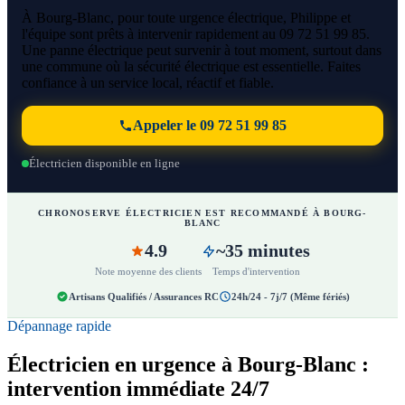
À Bourg-Blanc, pour toute urgence électrique, Philippe et
l'équipe sont prêts à intervenir rapidement au 09 72 51 99 85.
Une panne électrique peut survenir à tout moment, surtout dans
une commune où la sécurité électrique est essentielle. Faites
confiance à un service local, réactif et fiable.
Appeler le 09 72 51 99 85
Électricien disponible en ligne
CHRONOSERVE ÉLECTRICIEN EST RECOMMANDÉ À BOURG-
BLANC
4.9
~35 minutes
Note moyenne des clients
Temps d'intervention
Artisans Qualifiés / Assurances RC
24h/24 - 7j/7 (Même fériés)
Dépannage rapide
Électricien en urgence à Bourg-Blanc :
intervention immédiate 24/7