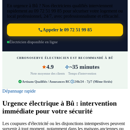
En urgence à Bû ? Nos électriciens qualifiés interviennent
rapidement au 09 72 51 99 85 pour sécuriser votre logement ou
local professionnel, 24/7, avec professionnalisme et efficacité.
Appeler le 09 72 51 99 85
Électricien disponible en ligne
CHRONOSERVE ÉLECTRICIEN EST RECOMMANDÉ À BÛ
4.9
~35 minutes
Note moyenne des clients
Temps d'intervention
Artisans Qualifiés / Assurances RC
24h/24 - 7j/7 (Même fériés)
Dépannage rapide
Urgence électrique à Bû : intervention
immédiate pour votre sécurité
Les coupures d'électricité ou les disjonctions intempestives peuvent
survenir à tout moment, notamment dans les maisons anciennes ou