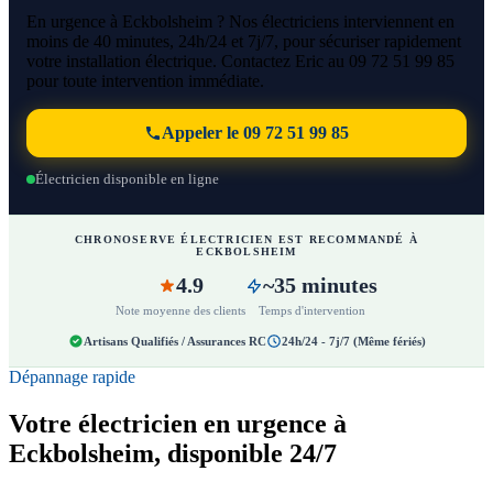
En urgence à Eckbolsheim ? Nos électriciens interviennent en
moins de 40 minutes, 24h/24 et 7j/7, pour sécuriser rapidement
votre installation électrique. Contactez Eric au 09 72 51 99 85
pour toute intervention immédiate.
Appeler le 09 72 51 99 85
Électricien disponible en ligne
CHRONOSERVE ÉLECTRICIEN EST RECOMMANDÉ À
ECKBOLSHEIM
4.9
~35 minutes
Note moyenne des clients
Temps d'intervention
Artisans Qualifiés / Assurances RC
24h/24 - 7j/7 (Même fériés)
Dépannage rapide
Votre électricien en urgence à
Eckbolsheim, disponible 24/7