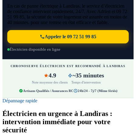
En cas de panne électrique à Landiras, le service d’électricien
de confiance intervient rapidement, 24/7. Avec Adrien et 09 72
51 99 85, la sécurité de votre logement est assurée en moins de
40 minutes, pour une remise en état efficace et fiable.
Appeler le 09 72 51 99 85
Électricien disponible en ligne
CHRONOSERVE ÉLECTRICIEN EST RECOMMANDÉ À LANDIRAS
4.9
~35 minutes
Note moyenne des clients
Temps d'intervention
Artisans Qualifiés / Assurances RC
24h/24 - 7j/7 (Même fériés)
Dépannage rapide
Électricien en urgence à Landiras :
intervention immédiate pour votre
sécurité