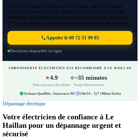
En cas d’urgence électrique à Le Haillan, une intervention
rapide est essentielle. Avec Philippe et 09 72 51 99 85, votre
électricien local intervient en moins de 40 minutes, 24h/24 et
7j/7, pour sécuriser votre logement rapidement et efficacement.
Appeler le 09 72 51 99 85
Électricien disponible en ligne
CHRONOSERVE ÉLECTRICIEN EST RECOMMANDÉ À LE HAILLAN
4.9
~35 minutes
Note moyenne des clients
Temps d'intervention
Artisans Qualifiés / Assurances RC
24h/24 - 7j/7 (Même fériés)
Dépannage électrique
Votre électricien de confiance à Le
Haillan pour un dépannage urgent et
sécurisé