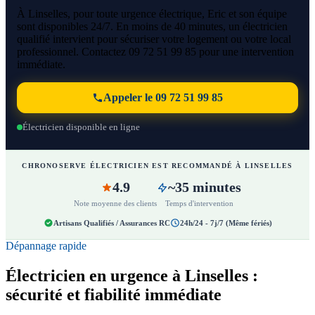
À Linselles, pour toute urgence électrique, Eric et son équipe
sont disponibles 24/7. En moins de 40 minutes, un électricien
qualifié intervient pour sécuriser votre logement ou votre local
professionnel. Contactez 09 72 51 99 85 pour une intervention
immédiate.
Appeler le 09 72 51 99 85
Électricien disponible en ligne
CHRONOSERVE ÉLECTRICIEN EST RECOMMANDÉ À LINSELLES
4.9
~35 minutes
Note moyenne des clients
Temps d'intervention
Artisans Qualifiés / Assurances RC
24h/24 - 7j/7 (Même fériés)
Dépannage rapide
Électricien en urgence à Linselles :
sécurité et fiabilité immédiate