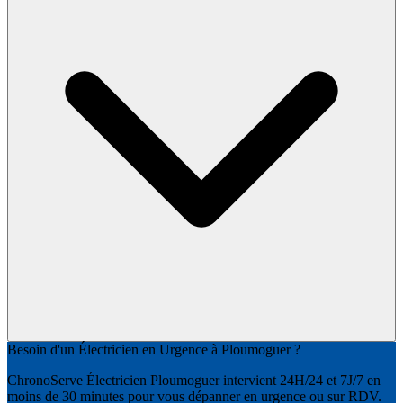
Besoin d'un Électricien en Urgence à Ploumoguer ?
ChronoServe Électricien Ploumoguer intervient 24H/24 et 7J/7 en
moins de 30 minutes pour vous dépanner en urgence ou sur RDV.