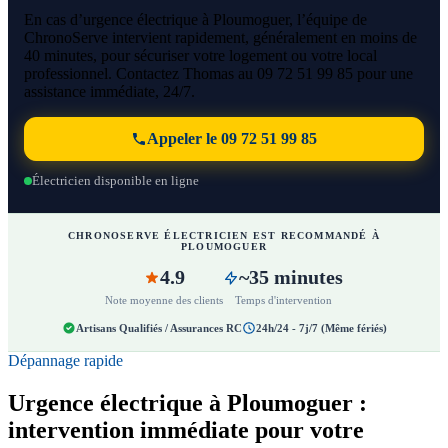
En cas d’urgence électrique à Ploumoguer, l’équipe de
ChronoServe intervient rapidement, généralement en moins de
40 minutes, pour sécuriser votre logement ou votre local
professionnel. Contactez Thomas au 09 72 51 99 85 pour une
assistance immédiate, 24/7.
Appeler le 09 72 51 99 85
Électricien disponible en ligne
CHRONOSERVE ÉLECTRICIEN EST RECOMMANDÉ À
PLOUMOGUER
4.9
~35 minutes
Note moyenne des clients
Temps d'intervention
Artisans Qualifiés / Assurances RC
24h/24 - 7j/7 (Même fériés)
Dépannage rapide
Urgence électrique à Ploumoguer :
intervention immédiate pour votre