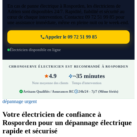
En cas de panne électrique à Rosporden, les électriciens de
Adrien sont disponibles 24/7. Rapidité, fiabilité et sécurité au
cœur de chaque intervention. Contactez 09 72 51 99 85 pour
une assistance immédiate, même en pleine nuit ou le week-end.
Appeler le 09 72 51 99 85
Électricien disponible en ligne
CHRONOSERVE ÉLECTRICIEN EST RECOMMANDÉ À ROSPORDEN
4.9
~35 minutes
Note moyenne des clients
Temps d'intervention
Artisans Qualifiés / Assurances RC
24h/24 - 7j/7 (Même fériés)
dépannage urgent
Votre électricien de confiance à
Rosporden pour un dépannage électrique
rapide et sécurisé