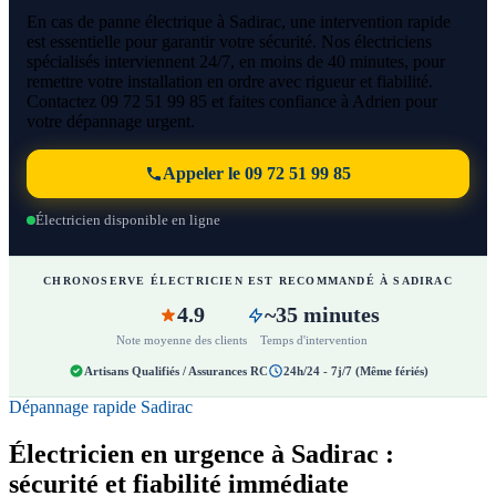
En cas de panne électrique à Sadirac, une intervention rapide
est essentielle pour garantir votre sécurité. Nos électriciens
spécialisés interviennent 24/7, en moins de 40 minutes, pour
remettre votre installation en ordre avec rigueur et fiabilité.
Contactez 09 72 51 99 85 et faites confiance à Adrien pour
votre dépannage urgent.
Appeler le 09 72 51 99 85
Électricien disponible en ligne
CHRONOSERVE ÉLECTRICIEN EST RECOMMANDÉ À SADIRAC
4.9
~35 minutes
Note moyenne des clients
Temps d'intervention
Artisans Qualifiés / Assurances RC
24h/24 - 7j/7 (Même fériés)
Dépannage rapide Sadirac
Électricien en urgence à Sadirac :
sécurité et fiabilité immédiate