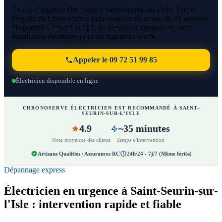
En cas d'urgence électrique à Saint-Seurin-sur-l'Isle, Eric et
l'équipe de ChronoServe interviennent en moins de 40 minutes.
Disponibles 24h/24 et 7j/7, ils sécurisent rapidement votre
installation électrique pour un logement serein.
Appeler le 09 72 51 99 85
Électricien disponible en ligne
CHRONOSERVE ÉLECTRICIEN EST RECOMMANDÉ À SAINT-
SEURIN-SUR-L'ISLE
4.9
~35 minutes
Note moyenne des clients
Temps d'intervention
Artisans Qualifiés / Assurances RC
24h/24 - 7j/7 (Même fériés)
Dépannage express
Électricien en urgence à Saint-Seurin-sur-
l'Isle : intervention rapide et fiable