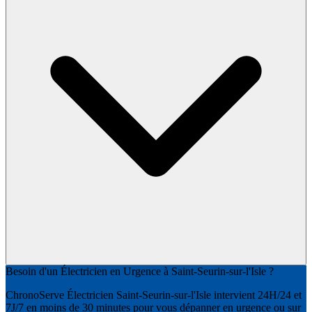
Besoin d'un Électricien en Urgence à Saint-Seurin-sur-l'Isle ?
ChronoServe Électricien Saint-Seurin-sur-l'Isle intervient 24H/24 et
7J/7 en moins de 30 minutes pour vous dépanner en urgence ou sur