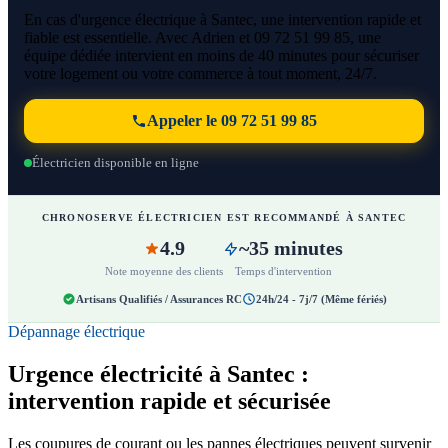
En cas d'urgence électrique à Santec, une intervention rapide et
fiable est essentielle. Avec Adrien et 09 72 51 99 85, une
équipe dédiée intervient en moins de 40 minutes pour sécuriser
votre logement ou votre commerce à tout moment, 24/7.
Appeler le 09 72 51 99 85
Électricien disponible en ligne
CHRONOSERVE ÉLECTRICIEN EST RECOMMANDÉ À SANTEC
4.9
~35 minutes
Note moyenne des clients
Temps d'intervention
Artisans Qualifiés / Assurances RC
24h/24 - 7j/7 (Même fériés)
Dépannage électrique
Urgence électricité à Santec :
intervention rapide et sécurisée
Les coupures de courant ou les pannes électriques peuvent survenir