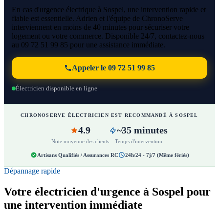
En cas d'urgence électrique à Sospel, une intervention rapide et
fiable est essentielle. Adrien et l'équipe de ChronoServe
interviennent en moins de 40 minutes pour sécuriser votre
logement ou votre commerce. Disponible 24/7, contactez-nous
au 09 72 51 99 85 pour une assistance immédiate.
Appeler le 09 72 51 99 85
Électricien disponible en ligne
CHRONOSERVE ÉLECTRICIEN EST RECOMMANDÉ À SOSPEL
4.9
~35 minutes
Note moyenne des clients
Temps d'intervention
Artisans Qualifiés / Assurances RC
24h/24 - 7j/7 (Même fériés)
Dépannage rapide
Votre électricien d'urgence à Sospel pour
une intervention immédiate