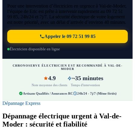
Pour une intervention d’électricien en urgence à Val-de-Moder,
l’équipe de Eric est prête à intervenir rapidement au 09 72 51
99 85, 24h/24 et 7j/7. La sécurité électrique de votre logement
est notre priorité, avec un délai d’arrivée d’environ 40 minutes.
Appeler le 09 72 51 99 85
Électricien disponible en ligne
CHRONOSERVE ÉLECTRICIEN EST RECOMMANDÉ À VAL-DE-
MODER
4.9
~35 minutes
Note moyenne des clients
Temps d'intervention
Artisans Qualifiés / Assurances RC
24h/24 - 7j/7 (Même fériés)
Dépannage Express
Dépannage électrique urgent à Val-de-
Moder : sécurité et fiabilité