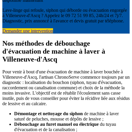
disponible maintenant
Lave-linge qui refoule, siphon qui déborde ou évacuation engorgée
à Villeneuve-d'Ascq ? Appelez le 09 72 51 99 85, 24h/24 et 7j/7.
Diagnostic, prix annoncé à l'avance et devis gratuit par téléphone.
Demander une intervention
Nos méthodes de débouchage
d'évacuation de machine à laver à
Villeneuve-d'Ascq
Pour venir à bout d'une évacuation de machine à laver bouchée à
Villeneuve-d'Ascq, l'artisan ChronoServe commence toujours par un
diagnostic : localisation du bouchon (siphon, tuyau d'évacuation,
raccordement ou canalisation commune) et choix de la méthode la
moins invasive. L'objectif est de rétablir l'écoulement sans casse
inutile, puis de vous conseiller pour éviter la récidive liée aux résidus
de lessive et au calcaire.
Démontage et nettoyage du siphon
de machine à laver
saturé de peluches, mousse et dépôts de lessive ;
Débouchage au furet manuel ou électrique
du tuyau
d'évacuation et de la canalisation ;