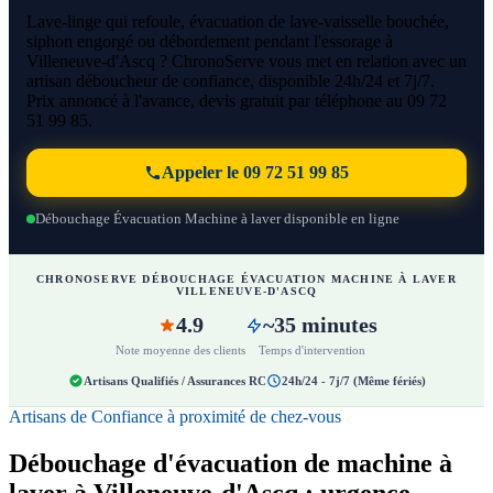
Lave-linge qui refoule, évacuation de lave-vaisselle bouchée,
siphon engorgé ou débordement pendant l'essorage à
Villeneuve-d'Ascq ? ChronoServe vous met en relation avec un
artisan déboucheur de confiance, disponible 24h/24 et 7j/7.
Prix annoncé à l'avance, devis gratuit par téléphone au 09 72
51 99 85.
Appeler le 09 72 51 99 85
Débouchage Évacuation Machine à laver disponible en ligne
CHRONOSERVE DÉBOUCHAGE ÉVACUATION MACHINE À LAVER
VILLENEUVE-D'ASCQ
4.9
~35 minutes
Note moyenne des clients
Temps d'intervention
Artisans Qualifiés / Assurances RC
24h/24 - 7j/7 (Même fériés)
Artisans de Confiance à proximité de chez-vous
Débouchage d'évacuation de machine à