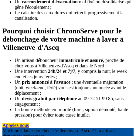
Un
raccordement d'évacuation
mal fixé ou désolidarisé qui
gêne l'écoulement ;
Le calcaire des eaux dures qui rétrécit progressivement la
canalisation.
Pourquoi choisir ChronoServe pour le
débouchage de votre machine à laver à
Villeneuve-d'Ascq
Un artisan déboucheur
immatriculé et assuré
, proche de
chez vous à Villeneuve-d'Ascq et dans le Nord ;
Une intervention
24h/24 et 7j/7
, y compris la nuit, le week-
end et les jours fériés ;
Un
prix annoncé à l'avance
: une éventuelle majoration
(nuit, week-end, férié) vous est toujours annoncée avant le
déplacement ;
Un
devis gratuit par téléphone
au 09 72 51 99 85, sans
engagement ;
La bonne méthode en priorité (furet, siphon démonté, haute
pression) pour éviter toute casse inutile.
Appelez nous
Machine à laver bouchée à Villeneuve-d'Ascq ? Un artisan