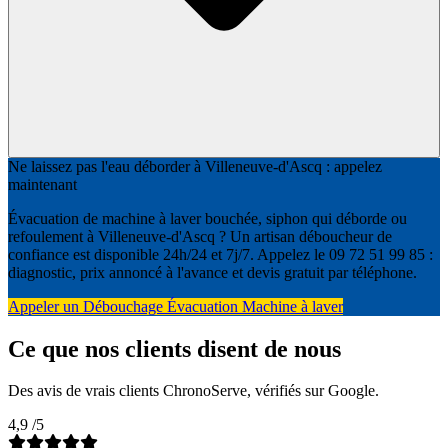
Ne laissez pas l'eau déborder à Villeneuve-d'Ascq : appelez
maintenant
Évacuation de machine à laver bouchée, siphon qui déborde ou
refoulement à Villeneuve-d'Ascq ? Un artisan déboucheur de
confiance est disponible 24h/24 et 7j/7. Appelez le 09 72 51 99 85 :
diagnostic, prix annoncé à l'avance et devis gratuit par téléphone.
Appeler un Débouchage Évacuation Machine à laver
Ce que nos clients disent de nous
Des avis de vrais clients ChronoServe, vérifiés sur Google.
4,9
/5