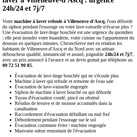
laver à Villeneuve-d'Ascq : urgence
24h/24 et 7j/7
Votre
machine à laver refoule à Villeneuve-d'Ascq
, l'eau déborde
du siphon pendant l'essorage ou votre lave-vaisselle n'évacue plus ?
Une évacuation de lave-linge bouchée est une urgence du quotidien
: elle peut inonder votre buanderie, votre cuisine ou l'appartement du
dessous en quelques minutes. ChronoServe met en relation les
habitants de Villeneuve-d'Ascq et du Nord avec un artisan
déboucheur qualifié, immatriculé et assuré, joignable
24h/24 et 7j/7
,
avec un prix annoncé à l'avance et un devis gratuit par téléphone au
09 72 51 99 85
.
Évacuation de lave-linge bouchée qui ne s'écoule plus
Machine à laver qui refoule et remonte de l'eau sale
Évacuation de lave-vaisselle engorgée
Siphon de machine à laver bouché ou qui déborde
Tuyau d'évacuation coudé, pincé ou obstrué
Résidus de lessive et de mousse accumulés dans la
canalisation
Raccordement d'évacuation défaillant ou mal fixé
Débordement pendant l'essorage sur le sol
Évacuation commune évier / machine engorgée
Mauvaise odeur remontant de l'évacuation