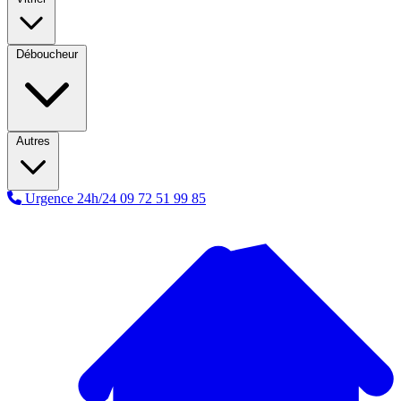
Déboucheur
Autres
Urgence 24h/24
09 72 51 99 85
A