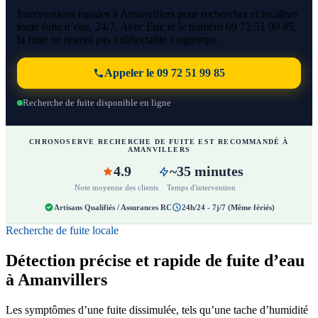
Interventions rapides à Amanvillers pour rechercher et localiser
toute fuite d’eau, 24/7. Avec Eric et le numéro 09 72 51 99 85,
la fuite ne restera pas indétectable longtemps.
Appeler le 09 72 51 99 85
Recherche de fuite disponible en ligne
CHRONOSERVE RECHERCHE DE FUITE EST RECOMMANDÉ À
AMANVILLERS
4.9
~35 minutes
Note moyenne des clients
Temps d'intervention
Artisans Qualifiés / Assurances RC
24h/24 - 7j/7 (Même fériés)
Recherche de fuite locale
Détection précise et rapide de fuite d’eau
à Amanvillers
Les symptômes d’une fuite dissimulée, tels qu’une tache d’humidité