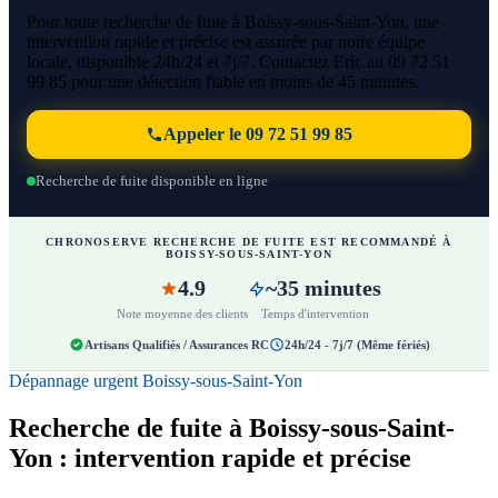
Pour toute recherche de fuite à Boissy-sous-Saint-Yon, une
intervention rapide et précise est assurée par notre équipe
locale, disponible 24h/24 et 7j/7. Contactez Eric au 09 72 51
99 85 pour une détection fiable en moins de 45 minutes.
Appeler le 09 72 51 99 85
Recherche de fuite disponible en ligne
CHRONOSERVE RECHERCHE DE FUITE EST RECOMMANDÉ À
BOISSY-SOUS-SAINT-YON
4.9
~35 minutes
Note moyenne des clients
Temps d'intervention
Artisans Qualifiés / Assurances RC
24h/24 - 7j/7 (Même fériés)
Dépannage urgent Boissy-sous-Saint-Yon
Recherche de fuite à Boissy-sous-Saint-
Yon : intervention rapide et précise