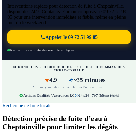
Interventions rapides pour détection de fuite à Cheptainville,
disponibles 24/7. Contactez Eric ou composez le 09 72 51 99
85 pour une intervention immédiate et fiable, même en pleine
nuit ou le week-end.
Appeler le 09 72 51 99 85
Recherche de fuite disponible en ligne
CHRONOSERVE RECHERCHE DE FUITE EST RECOMMANDÉ À
CHEPTAINVILLE
4.9
~35 minutes
Note moyenne des clients
Temps d'intervention
Artisans Qualifiés / Assurances RC
24h/24 - 7j/7 (Même fériés)
Recherche de fuite locale
Détection précise de fuite d’eau à
Cheptainville pour limiter les dégâts