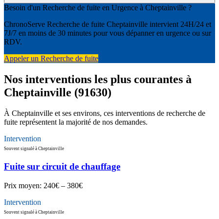
Besoin d'un Recherche de fuite en Urgence à Cheptainville ?
ChronoServe Recherche de fuite Cheptainville intervient 24H/24 et
7J/7 en moins de 30 minutes pour vous dépanner en urgence ou sur
RDV.
Appeler un Recherche de fuite
Nos interventions les plus courantes à
Cheptainville (91630)
À Cheptainville et ses environs, ces interventions de recherche de
fuite représentent la majorité de nos demandes.
Intervention
Souvent signalé à Cheptainville
Fuite sur circuit de chauffage
Prix moyen:
240€ – 380€
Intervention
Souvent signalé à Cheptainville