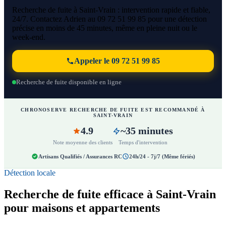
Recherche de fuite à Saint-Vrain : intervention rapide et fiable,
24/7. Contactez Adrien au 09 72 51 99 85 pour une détection
précise en moins de 45 minutes, même en pleine nuit ou le
week-end.
Appeler le 09 72 51 99 85
Recherche de fuite disponible en ligne
CHRONOSERVE RECHERCHE DE FUITE EST RECOMMANDÉ À
SAINT-VRAIN
4.9
~35 minutes
Note moyenne des clients
Temps d'intervention
Artisans Qualifiés / Assurances RC
24h/24 - 7j/7 (Même fériés)
Détection locale
Recherche de fuite efficace à Saint-Vrain
pour maisons et appartements