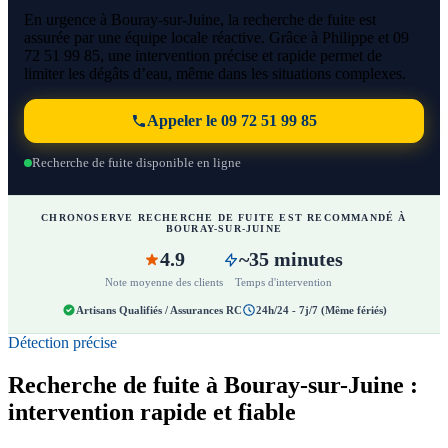
En urgence à Bouray-sur-Juine, la recherche de fuite est
assurée par une équipe locale réactive. Grâce à Philippe et 09
72 51 99 85, une intervention précise et rapide permet de
limiter les dégâts d’eau, même dans les situations complexes.
Appeler le 09 72 51 99 85
Recherche de fuite disponible en ligne
CHRONOSERVE RECHERCHE DE FUITE EST RECOMMANDÉ À
BOURAY-SUR-JUINE
4.9
~35 minutes
Note moyenne des clients
Temps d'intervention
Artisans Qualifiés / Assurances RC
24h/24 - 7j/7 (Même fériés)
Détection précise
Recherche de fuite à Bouray-sur-Juine :
intervention rapide et fiable