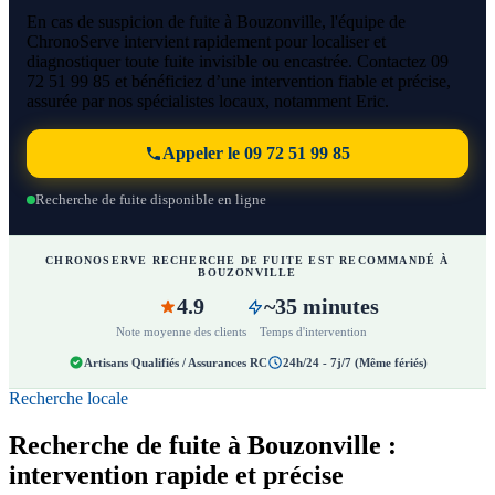
En cas de suspicion de fuite à Bouzonville, l'équipe de
ChronoServe intervient rapidement pour localiser et
diagnostiquer toute fuite invisible ou encastrée. Contactez 09
72 51 99 85 et bénéficiez d’une intervention fiable et précise,
assurée par nos spécialistes locaux, notamment Eric.
Appeler le 09 72 51 99 85
Recherche de fuite disponible en ligne
CHRONOSERVE RECHERCHE DE FUITE EST RECOMMANDÉ À
BOUZONVILLE
4.9
~35 minutes
Note moyenne des clients
Temps d'intervention
Artisans Qualifiés / Assurances RC
24h/24 - 7j/7 (Même fériés)
Recherche locale
Recherche de fuite à Bouzonville :
intervention rapide et précise