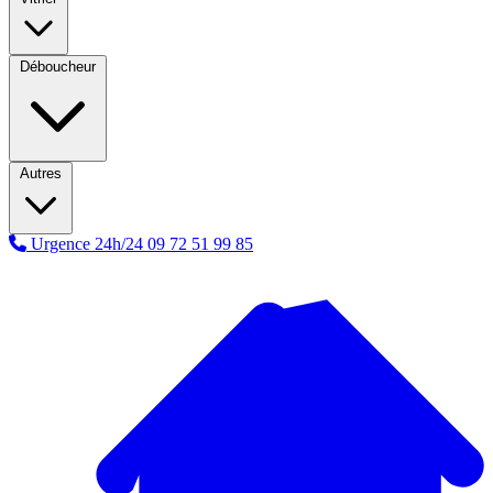
Déboucheur
Autres
Urgence 24h/24
09 72 51 99 85
A