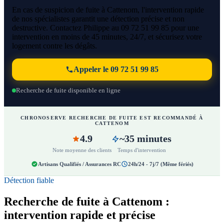
En cas de suspicion de fuite à Cattenom, l'intervention rapide
de nos spécialistes garantit une détection précise et non
destructive. Contactez Philippe au 09 72 51 99 85 pour une
intervention en moins de 45 minutes, 24/7, et sécurisez votre
logement contre les dégâts.
Appeler le 09 72 51 99 85
Recherche de fuite disponible en ligne
CHRONOSERVE RECHERCHE DE FUITE EST RECOMMANDÉ À
CATTENOM
4.9
~35 minutes
Note moyenne des clients
Temps d'intervention
Artisans Qualifiés / Assurances RC
24h/24 - 7j/7 (Même fériés)
Détection fiable
Recherche de fuite à Cattenom :
intervention rapide et précise