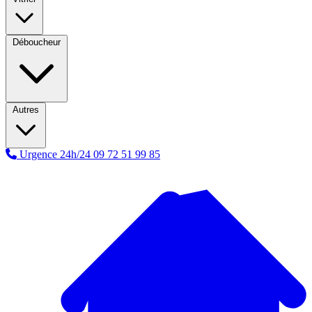
Déboucheur
Autres
Urgence 24h/24
09 72 51 99 85
A