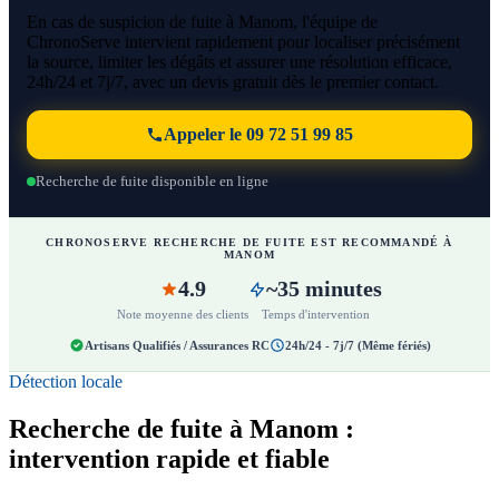
En cas de suspicion de fuite à Manom, l'équipe de
ChronoServe intervient rapidement pour localiser précisément
la source, limiter les dégâts et assurer une résolution efficace,
24h/24 et 7j/7, avec un devis gratuit dès le premier contact.
Appeler le 09 72 51 99 85
Recherche de fuite disponible en ligne
CHRONOSERVE RECHERCHE DE FUITE EST RECOMMANDÉ À
MANOM
4.9
~35 minutes
Note moyenne des clients
Temps d'intervention
Artisans Qualifiés / Assurances RC
24h/24 - 7j/7 (Même fériés)
Détection locale
Recherche de fuite à Manom :
intervention rapide et fiable