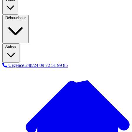
Déboucheur
Autres
Urgence 24h/24
09 72 51 99 85
A