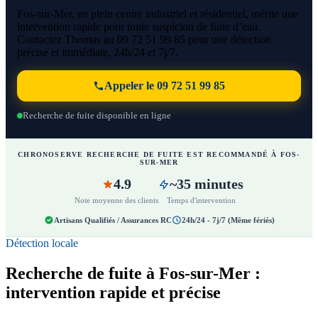
Fos-sur-Mer, en plein centre industriel et résidentiel, mérite une
intervention rapide pour toute suspicion de fuite d’eau.
Contactez Thomas au 09 72 51 99 85 pour une détection
précise et immédiate, 24h/24 et 7j/7.
Appeler le 09 72 51 99 85
Recherche de fuite disponible en ligne
CHRONOSERVE RECHERCHE DE FUITE EST RECOMMANDÉ À FOS-
SUR-MER
4.9
~35 minutes
Note moyenne des clients
Temps d'intervention
Artisans Qualifiés / Assurances RC
24h/24 - 7j/7 (Même fériés)
Détection locale
Recherche de fuite à Fos-sur-Mer :
intervention rapide et précise