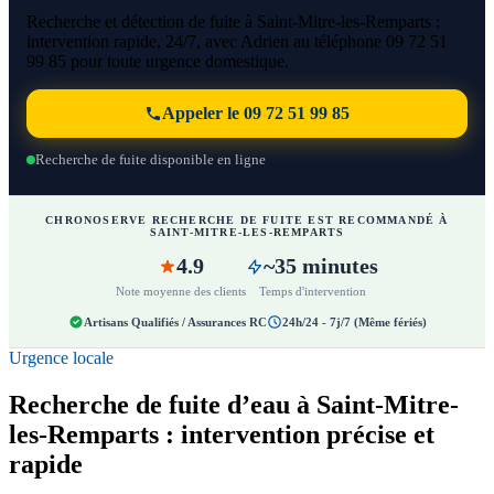
Recherche et détection de fuite à Saint-Mitre-les-Remparts :
intervention rapide, 24/7, avec Adrien au téléphone 09 72 51
99 85 pour toute urgence domestique.
Appeler le 09 72 51 99 85
Recherche de fuite disponible en ligne
CHRONOSERVE RECHERCHE DE FUITE EST RECOMMANDÉ À
SAINT-MITRE-LES-REMPARTS
4.9
~35 minutes
Note moyenne des clients
Temps d'intervention
Artisans Qualifiés / Assurances RC
24h/24 - 7j/7 (Même fériés)
Urgence locale
Recherche de fuite d’eau à Saint-Mitre-
les-Remparts : intervention précise et
rapide