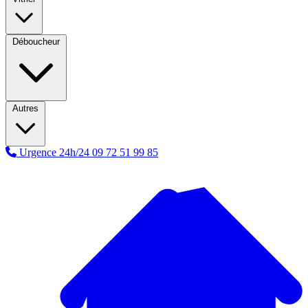
Déboucheur
Autres
Urgence 24h/24
09 72 51 99 85
A