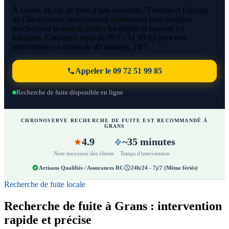
À Grans, en cas de fuite d’eau suspectée, Thomas et l’équipe
de ChronoServe interviennent rapidement pour localiser
précisément la source, limiter les dégâts et rassurer les
habitants. Contactez-nous au 09 72 51 99 85 pour une
intervention en moins de 45 minutes, 24/7.
Appeler le 09 72 51 99 85
Recherche de fuite disponible en ligne
CHRONOSERVE RECHERCHE DE FUITE EST RECOMMANDÉ À
GRANS
4.9
~35 minutes
Note moyenne des clients
Temps d'intervention
Artisans Qualifiés / Assurances RC
24h/24 - 7j/7 (Même fériés)
Recherche de fuite locale
Recherche de fuite à Grans : intervention
rapide et précise