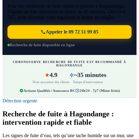
Pour une recherche de fuite rapide et précise à Hagondange,
l'équipe de Eric intervient en moins de 45 minutes, 24h/24 et
7j/7, pour sécuriser votre logement et limiter les dégâts.
Appeler le 09 72 51 99 85
Recherche de fuite disponible en ligne
CHRONOSERVE RECHERCHE DE FUITE EST RECOMMANDÉ À
HAGONDANGE
4.9
~35 minutes
Note moyenne des clients
Temps d'intervention
Artisans Qualifiés / Assurances RC
24h/24 - 7j/7 (Même fériés)
Détection urgente
Recherche de fuite à Hagondange :
intervention rapide et fiable
Les signes de fuite d’eau, tels qu’une tache humide sur un mur, une