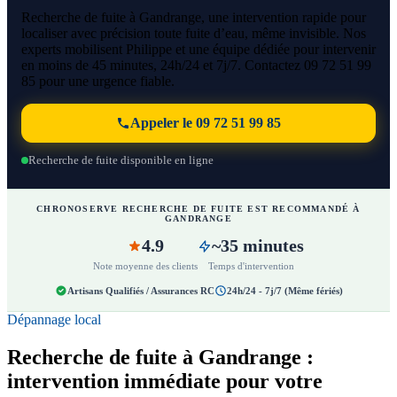
Recherche de fuite à Gandrange, une intervention rapide pour
localiser avec précision toute fuite d’eau, même invisible. Nos
experts mobilisent Philippe et une équipe dédiée pour intervenir
en moins de 45 minutes, 24h/24 et 7j/7. Contactez 09 72 51 99
85 pour une urgence fiable.
Appeler le 09 72 51 99 85
Recherche de fuite disponible en ligne
CHRONOSERVE RECHERCHE DE FUITE EST RECOMMANDÉ À
GANDRANGE
4.9
~35 minutes
Note moyenne des clients
Temps d'intervention
Artisans Qualifiés / Assurances RC
24h/24 - 7j/7 (Même fériés)
Dépannage local
Recherche de fuite à Gandrange :
intervention immédiate pour votre