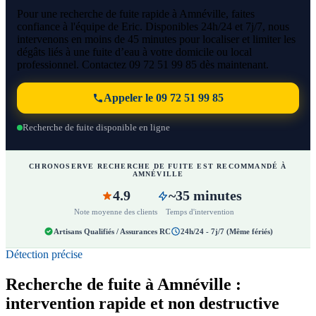
Pour une recherche de fuite rapide à Amnéville, faites
confiance à l'équipe de Eric. Disponibles 24h/24 et 7j/7, nous
intervenons en moins de 45 minutes pour localiser et limiter les
dégâts liés à une fuite d’eau à votre domicile ou local
professionnel. Contactez 09 72 51 99 85 dès maintenant.
Appeler le 09 72 51 99 85
Recherche de fuite disponible en ligne
CHRONOSERVE RECHERCHE DE FUITE EST RECOMMANDÉ À
AMNÉVILLE
4.9
~35 minutes
Note moyenne des clients
Temps d'intervention
Artisans Qualifiés / Assurances RC
24h/24 - 7j/7 (Même fériés)
Détection précise
Recherche de fuite à Amnéville :
intervention rapide et non destructive