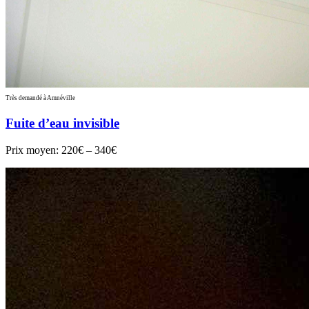
Très demandé à Amnéville
Fuite d’eau invisible
Prix moyen:
220€ – 340€