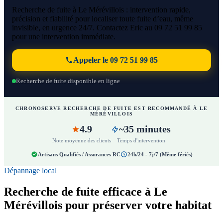
Recherche de fuite à Le Mérévillois : intervention rapide,
précision et fiabilité pour localiser toute fuite d’eau, même
invisible, en urgence 24/7. Contactez Eric au 09 72 51 99 85
pour une intervention immédiate.
Appeler le 09 72 51 99 85
Recherche de fuite disponible en ligne
CHRONOSERVE RECHERCHE DE FUITE EST RECOMMANDÉ À LE
MÉRÉVILLOIS
4.9
~35 minutes
Note moyenne des clients
Temps d'intervention
Artisans Qualifiés / Assurances RC
24h/24 - 7j/7 (Même fériés)
Dépannage local
Recherche de fuite efficace à Le
Mérévillois pour préserver votre habitat