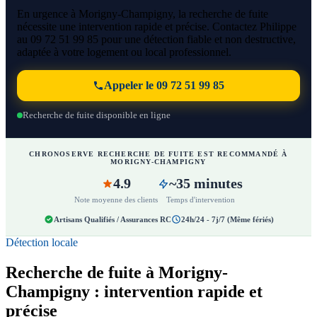
En urgence à Morigny-Champigny, la recherche de fuite
nécessite une intervention rapide et précise. Contactez Philippe
au 09 72 51 99 85 pour une détection fiable et non destructive,
adaptée à votre logement ou local professionnel.
Appeler le 09 72 51 99 85
Recherche de fuite disponible en ligne
CHRONOSERVE RECHERCHE DE FUITE EST RECOMMANDÉ À
MORIGNY-CHAMPIGNY
4.9
~35 minutes
Note moyenne des clients
Temps d'intervention
Artisans Qualifiés / Assurances RC
24h/24 - 7j/7 (Même fériés)
Détection locale
Recherche de fuite à Morigny-
Champigny : intervention rapide et
précise