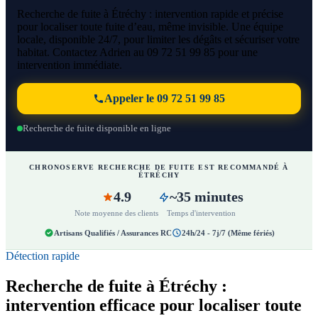
Recherche de fuite à Étréchy : intervention rapide et précise
pour localiser toute fuite d’eau, même invisible. Une équipe
locale, disponible 24/7, pour limiter les dégâts et sécuriser votre
habitat. Contactez Adrien au 09 72 51 99 85 pour une
intervention immédiate.
Appeler le 09 72 51 99 85
Recherche de fuite disponible en ligne
CHRONOSERVE RECHERCHE DE FUITE EST RECOMMANDÉ À
ÉTRÉCHY
4.9
~35 minutes
Note moyenne des clients
Temps d'intervention
Artisans Qualifiés / Assurances RC
24h/24 - 7j/7 (Même fériés)
Détection rapide
Recherche de fuite à Étréchy :
intervention efficace pour localiser toute