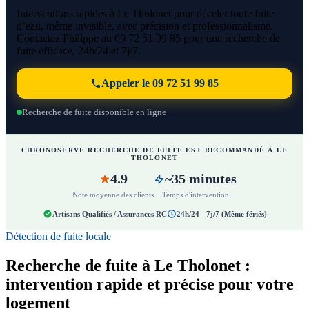
Interventions rapides à Le Tholonet pour déceler toute fuite
d’eau, même invisible, avec précision et professionnalisme.
Contactez Philippe au 09 72 51 99 85 pour une recherche de
fuite efficace, 24h/24 et 7j/7.
Appeler le 09 72 51 99 85
Recherche de fuite disponible en ligne
CHRONOSERVE RECHERCHE DE FUITE EST RECOMMANDÉ À LE
THOLONET
4.9
~35 minutes
Note moyenne des clients
Temps d'intervention
Artisans Qualifiés / Assurances RC
24h/24 - 7j/7 (Même fériés)
Détection de fuite locale
Recherche de fuite à Le Tholonet :
intervention rapide et précise pour votre
logement