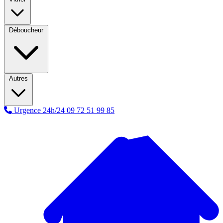
Déboucheur
Autres
Urgence 24h/24
09 72 51 99 85
A