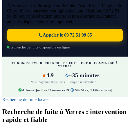
À Yerres, en cas de suspicion de fuite d’eau, Eric et l’équipe de
ChronoServe interviennent rapidement au téléphone 09 72 51
99 85 pour une détection précise et non destructive, limitant
ainsi les dégâts dans votre logement.
Appeler le 09 72 51 99 85
Recherche de fuite disponible en ligne
CHRONOSERVE RECHERCHE DE FUITE EST RECOMMANDÉ À
YERRES
4.9
~35 minutes
Note moyenne des clients
Temps d'intervention
Artisans Qualifiés / Assurances RC
24h/24 - 7j/7 (Même fériés)
Recherche de fuite locale
Recherche de fuite à Yerres : intervention
rapide et fiable