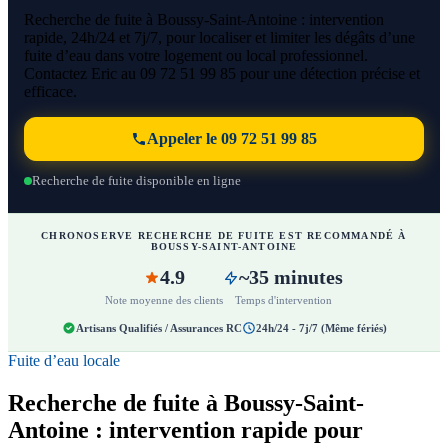
Recherche de fuite à Boussy-Saint-Antoine : intervention
rapide, 24h/24 et 7j/7, pour localiser et limiter les dégâts d’une
fuite d’eau dans votre logement ou local professionnel.
Contactez Eric au 09 72 51 99 85 pour une détection précise et
efficace.
Appeler le 09 72 51 99 85
Recherche de fuite disponible en ligne
CHRONOSERVE RECHERCHE DE FUITE EST RECOMMANDÉ À
BOUSSY-SAINT-ANTOINE
4.9
~35 minutes
Note moyenne des clients
Temps d'intervention
Artisans Qualifiés / Assurances RC
24h/24 - 7j/7 (Même fériés)
Fuite d’eau locale
Recherche de fuite à Boussy-Saint-
Antoine : intervention rapide pour