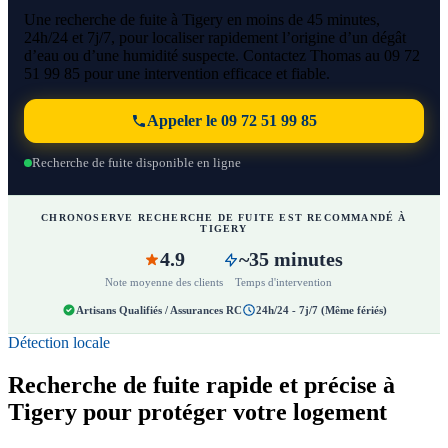
Une recherche de fuite à Tigery en moins de 45 minutes,
24h/24 et 7j/7, pour localiser rapidement l’origine d’un dégât
d’eau ou d’une humidité suspecte. Contactez Thomas au 09 72
51 99 85 pour une intervention efficace et fiable.
Appeler le 09 72 51 99 85
Recherche de fuite disponible en ligne
CHRONOSERVE RECHERCHE DE FUITE EST RECOMMANDÉ À
TIGERY
4.9
~35 minutes
Note moyenne des clients
Temps d'intervention
Artisans Qualifiés / Assurances RC
24h/24 - 7j/7 (Même fériés)
Détection locale
Recherche de fuite rapide et précise à
Tigery pour protéger votre logement