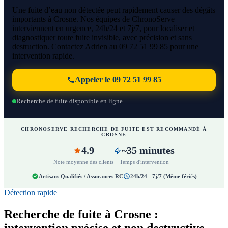
Une fuite d’eau non détectée peut rapidement causer des dégâts
importants à Crosne. Nos équipes de ChronoServe
interviennent en urgence, 24h/24 et 7j/7, pour localiser et
diagnostiquer toute fuite invisible, avec précision et sans
destruction. Contactez Adrien au 09 72 51 99 85 pour une
intervention rapide.
Appeler le 09 72 51 99 85
Recherche de fuite disponible en ligne
CHRONOSERVE RECHERCHE DE FUITE EST RECOMMANDÉ À
CROSNE
4.9
~35 minutes
Note moyenne des clients
Temps d'intervention
Artisans Qualifiés / Assurances RC
24h/24 - 7j/7 (Même fériés)
Détection rapide
Recherche de fuite à Crosne :