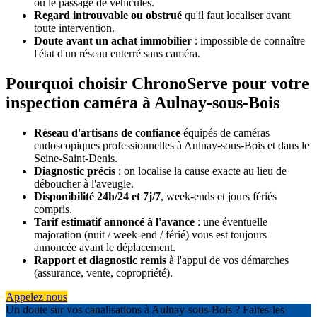
ou le passage de véhicules.
Regard introuvable ou obstrué
qu'il faut localiser avant
toute intervention.
Doute avant un achat immobilier
: impossible de connaître
l'état d'un réseau enterré sans caméra.
Pourquoi choisir ChronoServe pour votre
inspection caméra à Aulnay-sous-Bois
Réseau d'artisans de confiance
équipés de caméras
endoscopiques professionnelles à Aulnay-sous-Bois et dans le
Seine-Saint-Denis.
Diagnostic précis
: on localise la cause exacte au lieu de
déboucher à l'aveugle.
Disponibilité 24h/24 et 7j/7
, week-ends et jours fériés
compris.
Tarif estimatif annoncé à l'avance
: une éventuelle
majoration (nuit / week-end / férié) vous est toujours
annoncée avant le déplacement.
Rapport et diagnostic remis
à l'appui de vos démarches
(assurance, vente, copropriété).
Appelez nous
Un doute sur vos canalisations à Aulnay-sous-Bois ? Faites-les