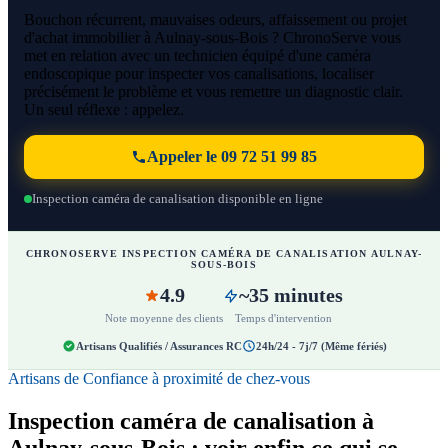
Bouchon récurrent, mauvaises odeurs, affaissement ou projet
d'achat immobilier à Aulnay-sous-Bois ? ChronoServe vous
met en relation avec un technicien équipé d'une caméra
endoscopique pour inspecter vos canalisations, localiser
précisément le problème et vous remettre un diagnostic clair.
Un seul réflexe : appelez.
Appeler le 09 72 51 99 85
Inspection caméra de canalisation disponible en ligne
CHRONOSERVE INSPECTION CAMÉRA DE CANALISATION AULNAY-
SOUS-BOIS
4.9
~35 minutes
Note moyenne des clients
Temps d'intervention
Artisans Qualifiés / Assurances RC
24h/24 - 7j/7 (Même fériés)
Artisans de Confiance à proximité de chez-vous
Inspection caméra de canalisation à