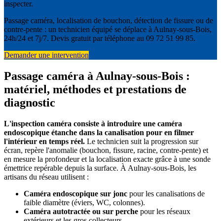
inspecter.
Passage caméra, localisation de bouchon, détection de fissure ou de
contre-pente : un technicien équipé se déplace à Aulnay-sous-Bois,
24h/24 et 7j/7. Devis gratuit par téléphone au 09 72 51 99 85.
Demander une intervention
Passage caméra à Aulnay-sous-Bois :
matériel, méthodes et prestations de
diagnostic
L'inspection caméra consiste à introduire une caméra
endoscopique étanche dans la canalisation pour en filmer
l'intérieur en temps réel.
Le technicien suit la progression sur
écran, repère l'anomalie (bouchon, fissure, racine, contre-pente) et
en mesure la profondeur et la localisation exacte grâce à une sonde
émettrice repérable depuis la surface. À Aulnay-sous-Bois, les
artisans du réseau utilisent :
Caméra endoscopique sur jonc
pour les canalisations de
faible diamètre (éviers, WC, colonnes).
Caméra autotractée ou sur perche
pour les réseaux
extérieurs et les gros collecteurs.