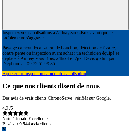
Inspectez vos canalisations à Aulnay-sous-Bois avant que le
problème ne s'aggrave
Passage caméra, localisation de bouchon, détection de fissure,
contre-pente ou inspection avant achat : un technicien équipé se
déplace à Aulnay-sous-Bois, 24h/24 et 7j/7. Devis gratuit par
téléphone au 09 72 51 99 85.
Appeler un Inspection caméra de canalisation
Ce que nos clients disent de nous
Des avis de vrais clients ChronoServe, vérifiés sur Google.
4,9
/5
Note Globale Excellente
Basé sur
9 544 avis
clients
V