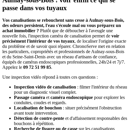
Aulnay-sous-Bois : voir enfin ce qui se
passe dans vos tuyaux
Vos canalisations se rebouchent sans cesse à Aulnay-sous-Bois,
des odeurs persistent, l'eau s'écoule mal ou vous préparez un
achat immobilier ?
Plutôt que de déboucher à l'aveugle une
nouvelle fois, l'inspection caméra de canalisation permet de
voir
précisément l'intérieur de vos tuyaux
, de localiser l'origine exacte
du problème et de savoir quoi réparer. ChronoServe met en relation
les particuliers, copropriétés et professionnels de Aulnay-sous-Bois
et du Seine-Saint-Denis avec un réseau d'artisans de confiance,
équipés de caméras endoscopiques professionnelles, 24h/24 et 7j/7.
Appelez le
09 72 51 99 85
.
Une inspection vidéo répond à toutes ces questions :
Inspection vidéo de canalisation
: filmer l'intérieur du réseau
pour un diagnostic visuel complet.
Passage caméra
et
caméra endoscopique
pour explorer les
conduites, coudes et regards.
Localisation de bouchon
: situer précisément l'obstruction
avant toute intervention.
Détection de contre-pente
et d'affaissement responsables des
bouchons à répétition.
Recherche de fissure ou de casse
sur les canalisations