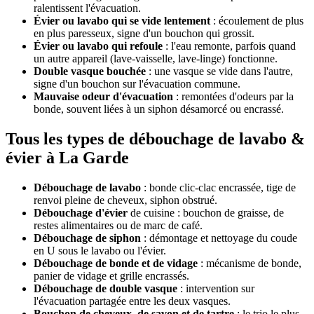
ralentissent l'évacuation.
Évier ou lavabo qui se vide lentement
: écoulement de plus
en plus paresseux, signe d'un bouchon qui grossit.
Évier ou lavabo qui refoule
: l'eau remonte, parfois quand
un autre appareil (lave-vaisselle, lave-linge) fonctionne.
Double vasque bouchée
: une vasque se vide dans l'autre,
signe d'un bouchon sur l'évacuation commune.
Mauvaise odeur d'évacuation
: remontées d'odeurs par la
bonde, souvent liées à un siphon désamorcé ou encrassé.
Tous les types de débouchage de lavabo &
évier à La Garde
Débouchage de lavabo
: bonde clic-clac encrassée, tige de
renvoi pleine de cheveux, siphon obstrué.
Débouchage d'évier
de cuisine : bouchon de graisse, de
restes alimentaires ou de marc de café.
Débouchage de siphon
: démontage et nettoyage du coude
en U sous le lavabo ou l'évier.
Débouchage de bonde et de vidage
: mécanisme de bonde,
panier de vidage et grille encrassés.
Débouchage de double vasque
: intervention sur
l'évacuation partagée entre les deux vasques.
Bouchon de cheveux, de savon et de tartre
: le trio le plus