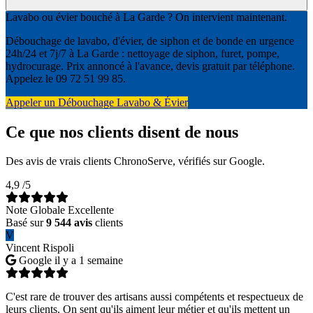
Lavabo ou évier bouché à La Garde ? On intervient maintenant.
Débouchage de lavabo, d'évier, de siphon et de bonde en urgence
24h/24 et 7j/7 à La Garde : nettoyage de siphon, furet, pompe,
hydrocurage. Prix annoncé à l'avance, devis gratuit par téléphone.
Appelez le 09 72 51 99 85.
Appeler un Débouchage Lavabo & Évier
Ce que nos clients disent de nous
Des avis de vrais clients ChronoServe, vérifiés sur Google.
4,9
/5
Note Globale Excellente
Basé sur
9 544 avis
clients
V
Vincent Rispoli
Google
il y a 1 semaine
C'est rare de trouver des artisans aussi compétents et respectueux de
leurs clients. On sent qu'ils aiment leur métier et qu'ils mettent un