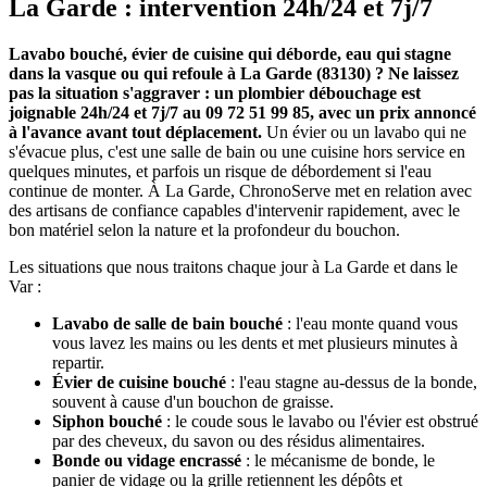
La Garde : intervention 24h/24 et 7j/7
Lavabo bouché, évier de cuisine qui déborde, eau qui stagne
dans la vasque ou qui refoule à La Garde (83130) ? Ne laissez
pas la situation s'aggraver : un plombier débouchage est
joignable 24h/24 et 7j/7 au 09 72 51 99 85, avec un prix annoncé
à l'avance avant tout déplacement.
Un évier ou un lavabo qui ne
s'évacue plus, c'est une salle de bain ou une cuisine hors service en
quelques minutes, et parfois un risque de débordement si l'eau
continue de monter. À La Garde, ChronoServe met en relation avec
des artisans de confiance capables d'intervenir rapidement, avec le
bon matériel selon la nature et la profondeur du bouchon.
Les situations que nous traitons chaque jour à La Garde et dans le
Var :
Lavabo de salle de bain bouché
: l'eau monte quand vous
vous lavez les mains ou les dents et met plusieurs minutes à
repartir.
Évier de cuisine bouché
: l'eau stagne au-dessus de la bonde,
souvent à cause d'un bouchon de graisse.
Siphon bouché
: le coude sous le lavabo ou l'évier est obstrué
par des cheveux, du savon ou des résidus alimentaires.
Bonde ou vidage encrassé
: le mécanisme de bonde, le
panier de vidage ou la grille retiennent les dépôts et