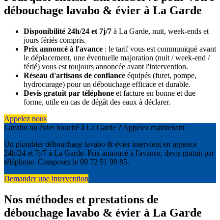
débouchage lavabo & évier à La Garde
Disponibilité 24h/24 et 7j/7
à La Garde, nuit, week-ends et
jours fériés compris.
Prix annoncé à l'avance
: le tarif vous est communiqué avant
le déplacement, une éventuelle majoration (nuit / week-end /
férié) vous est toujours annoncée avant l'intervention.
Réseau d'artisans de confiance
équipés (furet, pompe,
hydrocurage) pour un débouchage efficace et durable.
Devis gratuit par téléphone
et facture en bonne et due
forme, utile en cas de dégât des eaux à déclarer.
Appelez nous
Lavabo ou évier bouché à La Garde ? Appelez maintenant
Un plombier débouchage lavabo & évier intervient en urgence
24h/24 et 7j/7 à La Garde. Prix annoncé à l'avance, devis gratuit par
téléphone. Composez le 09 72 51 99 85.
Demander une intervention
Nos méthodes et prestations de
débouchage lavabo & évier à La Garde