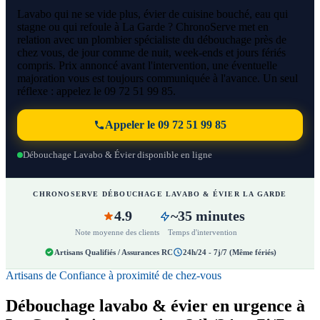
Lavabo qui ne se vide plus, évier de cuisine bouché, eau qui
stagne ou qui refoule à La Garde ? ChronoServe met en
relation avec un plombier spécialiste du débouchage près de
chez vous, de jour comme de nuit, week-ends et jours fériés
compris. Prix annoncé avant l'intervention, une éventuelle
majoration vous est toujours communiquée à l'avance. Un seul
réflexe : appelez le 09 72 51 99 85.
Appeler le 09 72 51 99 85
Débouchage Lavabo & Évier disponible en ligne
CHRONOSERVE DÉBOUCHAGE LAVABO & ÉVIER LA GARDE
4.9
~35 minutes
Note moyenne des clients
Temps d'intervention
Artisans Qualifiés / Assurances RC
24h/24 - 7j/7 (Même fériés)
Artisans de Confiance à proximité de chez-vous
Débouchage lavabo & évier en urgence à