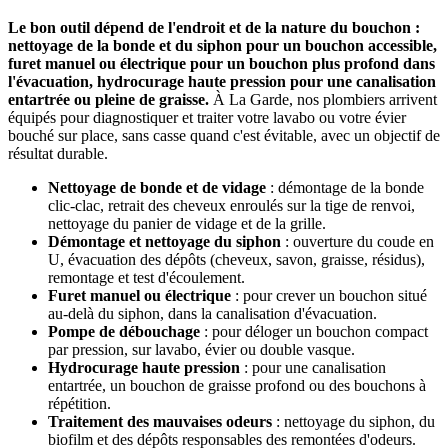
Le bon outil dépend de l'endroit et de la nature du bouchon :
nettoyage de la bonde et du siphon pour un bouchon accessible,
furet manuel ou électrique pour un bouchon plus profond dans
l'évacuation, hydrocurage haute pression pour une canalisation
entartrée ou pleine de graisse.
À La Garde, nos plombiers arrivent
équipés pour diagnostiquer et traiter votre lavabo ou votre évier
bouché sur place, sans casse quand c'est évitable, avec un objectif de
résultat durable.
Nettoyage de bonde et de vidage
: démontage de la bonde
clic-clac, retrait des cheveux enroulés sur la tige de renvoi,
nettoyage du panier de vidage et de la grille.
Démontage et nettoyage du siphon
: ouverture du coude en
U, évacuation des dépôts (cheveux, savon, graisse, résidus),
remontage et test d'écoulement.
Furet manuel ou électrique
: pour crever un bouchon situé
au-delà du siphon, dans la canalisation d'évacuation.
Pompe de débouchage
: pour déloger un bouchon compact
par pression, sur lavabo, évier ou double vasque.
Hydrocurage haute pression
: pour une canalisation
entartrée, un bouchon de graisse profond ou des bouchons à
répétition.
Traitement des mauvaises odeurs
: nettoyage du siphon, du
biofilm et des dépôts responsables des remontées d'odeurs.