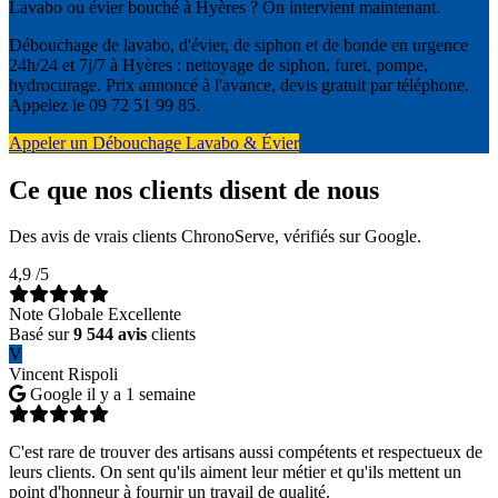
Lavabo ou évier bouché à Hyères ? On intervient maintenant.
Débouchage de lavabo, d'évier, de siphon et de bonde en urgence
24h/24 et 7j/7 à Hyères : nettoyage de siphon, furet, pompe,
hydrocurage. Prix annoncé à l'avance, devis gratuit par téléphone.
Appelez le 09 72 51 99 85.
Appeler un Débouchage Lavabo & Évier
Ce que nos clients disent de nous
Des avis de vrais clients ChronoServe, vérifiés sur Google.
4,9
/5
Note Globale Excellente
Basé sur
9 544 avis
clients
V
Vincent Rispoli
Google
il y a 1 semaine
C'est rare de trouver des artisans aussi compétents et respectueux de
leurs clients. On sent qu'ils aiment leur métier et qu'ils mettent un
point d'honneur à fournir un travail de qualité.