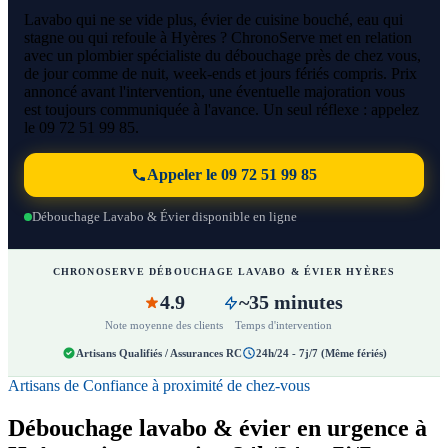
Lavabo qui ne se vide plus, évier de cuisine bouché, eau qui
stagne ou qui refoule à Hyères ? ChronoServe met en relation
avec un plombier spécialiste du débouchage près de chez vous,
de jour comme de nuit, week-ends et jours fériés compris. Prix
annoncé avant l'intervention, une éventuelle majoration vous
est toujours communiquée à l'avance. Un seul réflexe : appelez
le 09 72 51 99 85.
Appeler le 09 72 51 99 85
Débouchage Lavabo & Évier disponible en ligne
CHRONOSERVE DÉBOUCHAGE LAVABO & ÉVIER HYÈRES
4.9
~35 minutes
Note moyenne des clients
Temps d'intervention
Artisans Qualifiés / Assurances RC
24h/24 - 7j/7 (Même fériés)
Artisans de Confiance à proximité de chez-vous
Débouchage lavabo & évier en urgence à