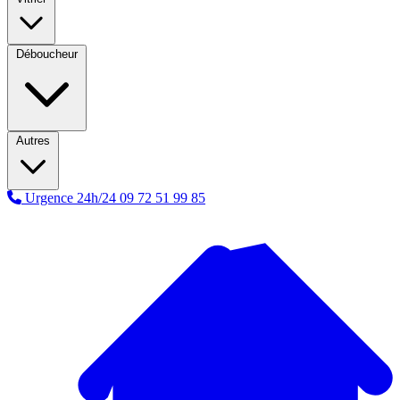
Déboucheur
Autres
Urgence 24h/24
09 72 51 99 85
A