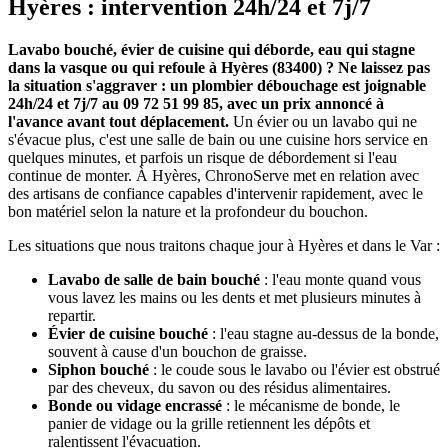
Hyères : intervention 24h/24 et 7j/7
Lavabo bouché, évier de cuisine qui déborde, eau qui stagne
dans la vasque ou qui refoule à Hyères (83400) ? Ne laissez pas
la situation s'aggraver : un plombier débouchage est joignable
24h/24 et 7j/7 au 09 72 51 99 85, avec un prix annoncé à
l'avance avant tout déplacement.
Un évier ou un lavabo qui ne
s'évacue plus, c'est une salle de bain ou une cuisine hors service en
quelques minutes, et parfois un risque de débordement si l'eau
continue de monter. À Hyères, ChronoServe met en relation avec
des artisans de confiance capables d'intervenir rapidement, avec le
bon matériel selon la nature et la profondeur du bouchon.
Les situations que nous traitons chaque jour à Hyères et dans le Var :
Lavabo de salle de bain bouché
: l'eau monte quand vous
vous lavez les mains ou les dents et met plusieurs minutes à
repartir.
Évier de cuisine bouché
: l'eau stagne au-dessus de la bonde,
souvent à cause d'un bouchon de graisse.
Siphon bouché
: le coude sous le lavabo ou l'évier est obstrué
par des cheveux, du savon ou des résidus alimentaires.
Bonde ou vidage encrassé
: le mécanisme de bonde, le
panier de vidage ou la grille retiennent les dépôts et
ralentissent l'évacuation.