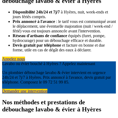
débouchage lavabo & évier à Hyères
Disponibilité 24h/24 et 7j/7
à Hyères, nuit, week-ends et
jours fériés compris.
Prix annoncé à l'avance
: le tarif vous est communiqué avant
le déplacement, une éventuelle majoration (nuit / week-end /
férié) vous est toujours annoncée avant l'intervention.
Réseau d'artisans de confiance
équipés (furet, pompe,
hydrocurage) pour un débouchage efficace et durable.
Devis gratuit par téléphone
et facture en bonne et due
forme, utile en cas de dégât des eaux à déclarer.
Appelez nous
Lavabo ou évier bouché à Hyères ? Appelez maintenant
Un plombier débouchage lavabo & évier intervient en urgence
24h/24 et 7j/7 à Hyères. Prix annoncé à l'avance, devis gratuit par
téléphone. Composez le 09 72 51 99 85.
Demander une intervention
Nos méthodes et prestations de
débouchage lavabo & évier à Hyères