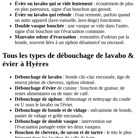
Évier ou lavabo qui se vide lentement
: écoulement de plus
en plus paresseux, signe d'un bouchon qui grossit.
Évier ou lavabo qui refoule
: l'eau remonte, parfois quand
un autre appareil (lave-vaisselle, lave-linge) fonctionne.
Double vasque bouchée
: une vasque se vide dans l'autre,
signe d'un bouchon sur l'évacuation commune.
Mauvaise odeur d'évacuation
: remontées d'odeurs par la
bonde, souvent liées à un siphon désamorcé ou encrassé.
Tous les types de débouchage de lavabo &
évier à Hyères
Débouchage de lavabo
: bonde clic-clac encrassée, tige de
renvoi pleine de cheveux, siphon obstrué.
Débouchage d'évier
de cuisine : bouchon de graisse, de
restes alimentaires ou de marc de café.
Débouchage de siphon
: démontage et nettoyage du coude
en U sous le lavabo ou l'évier.
Débouchage de bonde et de vidage
: mécanisme de bonde,
panier de vidage et grille encrassés.
Débouchage de double vasque
: intervention sur
l'évacuation partagée entre les deux vasques.
Bouchon de cheveux, de savon et de tartre
: le trio le plus
fréquent dans les lavabos de salle de bain.