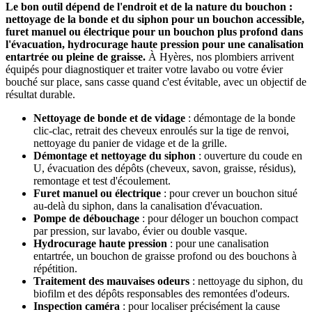
Le bon outil dépend de l'endroit et de la nature du bouchon :
nettoyage de la bonde et du siphon pour un bouchon accessible,
furet manuel ou électrique pour un bouchon plus profond dans
l'évacuation, hydrocurage haute pression pour une canalisation
entartrée ou pleine de graisse.
À Hyères, nos plombiers arrivent
équipés pour diagnostiquer et traiter votre lavabo ou votre évier
bouché sur place, sans casse quand c'est évitable, avec un objectif de
résultat durable.
Nettoyage de bonde et de vidage
: démontage de la bonde
clic-clac, retrait des cheveux enroulés sur la tige de renvoi,
nettoyage du panier de vidage et de la grille.
Démontage et nettoyage du siphon
: ouverture du coude en
U, évacuation des dépôts (cheveux, savon, graisse, résidus),
remontage et test d'écoulement.
Furet manuel ou électrique
: pour crever un bouchon situé
au-delà du siphon, dans la canalisation d'évacuation.
Pompe de débouchage
: pour déloger un bouchon compact
par pression, sur lavabo, évier ou double vasque.
Hydrocurage haute pression
: pour une canalisation
entartrée, un bouchon de graisse profond ou des bouchons à
répétition.
Traitement des mauvaises odeurs
: nettoyage du siphon, du
biofilm et des dépôts responsables des remontées d'odeurs.
Inspection caméra
: pour localiser précisément la cause