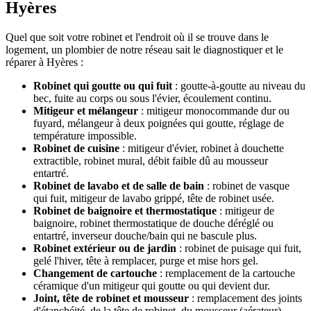
Hyères
Quel que soit votre robinet et l'endroit où il se trouve dans le
logement, un plombier de notre réseau sait le diagnostiquer et le
réparer à Hyères :
Robinet qui goutte ou qui fuit
: goutte-à-goutte au niveau du
bec, fuite au corps ou sous l'évier, écoulement continu.
Mitigeur et mélangeur
: mitigeur monocommande dur ou
fuyard, mélangeur à deux poignées qui goutte, réglage de
température impossible.
Robinet de cuisine
: mitigeur d'évier, robinet à douchette
extractible, robinet mural, débit faible dû au mousseur
entartré.
Robinet de lavabo et de salle de bain
: robinet de vasque
qui fuit, mitigeur de lavabo grippé, tête de robinet usée.
Robinet de baignoire et thermostatique
: mitigeur de
baignoire, robinet thermostatique de douche déréglé ou
entartré, inverseur douche/bain qui ne bascule plus.
Robinet extérieur ou de jardin
: robinet de puisage qui fuit,
gelé l'hiver, tête à remplacer, purge et mise hors gel.
Changement de cartouche
: remplacement de la cartouche
céramique d'un mitigeur qui goutte ou qui devient dur.
Joint, tête de robinet et mousseur
: remplacement des joints
d'étanchéité, de la tête de robinet, du mousseur (aérateur)