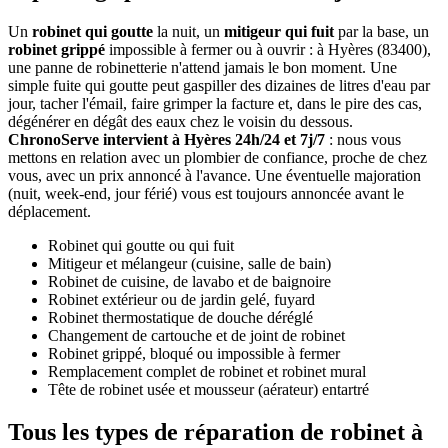
Un
robinet qui goutte
la nuit, un
mitigeur qui fuit
par la base, un
robinet grippé
impossible à fermer ou à ouvrir : à Hyères (83400),
une panne de robinetterie n'attend jamais le bon moment. Une
simple fuite qui goutte peut gaspiller des dizaines de litres d'eau par
jour, tacher l'émail, faire grimper la facture et, dans le pire des cas,
dégénérer en dégât des eaux chez le voisin du dessous.
ChronoServe intervient à Hyères 24h/24 et 7j/7
: nous vous
mettons en relation avec un plombier de confiance, proche de chez
vous, avec un prix annoncé à l'avance. Une éventuelle majoration
(nuit, week-end, jour férié) vous est toujours annoncée avant le
déplacement.
Robinet qui goutte ou qui fuit
Mitigeur et mélangeur (cuisine, salle de bain)
Robinet de cuisine, de lavabo et de baignoire
Robinet extérieur ou de jardin gelé, fuyard
Robinet thermostatique de douche déréglé
Changement de cartouche et de joint de robinet
Robinet grippé, bloqué ou impossible à fermer
Remplacement complet de robinet et robinet mural
Tête de robinet usée et mousseur (aérateur) entartré
Tous les types de réparation de robinet à