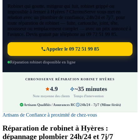
Robinet qui goutte, mitigeur qui fuit, robinet grippé ou
impossible à fermer à Hyères ? ChronoServe vous met en
relation avec un plombier de confiance, 24h/24 et 7j/7, pour
toute réparation de robinet — fuite, cartouche, joint, tête,
mousseur ou remplacement complet — avec un prix annoncé à
l'avance. Devis gratuit par téléphone au 09 72 51 99 85.
Appeler le 09 72 51 99 85
Réparation robinet disponible en ligne
CHRONOSERVE RÉPARATION ROBINET HYÈRES
4.9
~35 minutes
Note moyenne des clients
Temps d'intervention
Artisans Qualifiés / Assurances RC
24h/24 - 7j/7 (Même fériés)
Artisans de Confiance à proximité de chez-vous
Réparation de robinet à Hyères :
dépannage plombier 24h/24 et 7j/7