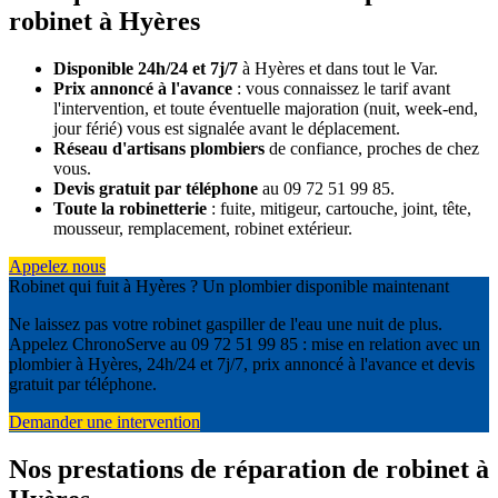
robinet à Hyères
Disponible 24h/24 et 7j/7
à Hyères et dans tout le Var.
Prix annoncé à l'avance
: vous connaissez le tarif avant
l'intervention, et toute éventuelle majoration (nuit, week-end,
jour férié) vous est signalée avant le déplacement.
Réseau d'artisans plombiers
de confiance, proches de chez
vous.
Devis gratuit par téléphone
au 09 72 51 99 85.
Toute la robinetterie
: fuite, mitigeur, cartouche, joint, tête,
mousseur, remplacement, robinet extérieur.
Appelez nous
Robinet qui fuit à Hyères ? Un plombier disponible maintenant
Ne laissez pas votre robinet gaspiller de l'eau une nuit de plus.
Appelez ChronoServe au 09 72 51 99 85 : mise en relation avec un
plombier à Hyères, 24h/24 et 7j/7, prix annoncé à l'avance et devis
gratuit par téléphone.
Demander une intervention
Nos prestations de réparation de robinet à