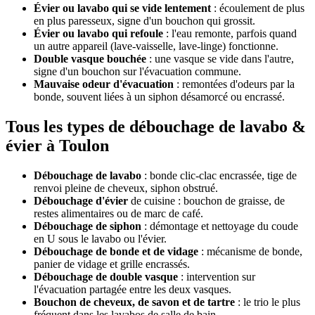
Évier ou lavabo qui se vide lentement
: écoulement de plus
en plus paresseux, signe d'un bouchon qui grossit.
Évier ou lavabo qui refoule
: l'eau remonte, parfois quand
un autre appareil (lave-vaisselle, lave-linge) fonctionne.
Double vasque bouchée
: une vasque se vide dans l'autre,
signe d'un bouchon sur l'évacuation commune.
Mauvaise odeur d'évacuation
: remontées d'odeurs par la
bonde, souvent liées à un siphon désamorcé ou encrassé.
Tous les types de débouchage de lavabo &
évier à Toulon
Débouchage de lavabo
: bonde clic-clac encrassée, tige de
renvoi pleine de cheveux, siphon obstrué.
Débouchage d'évier
de cuisine : bouchon de graisse, de
restes alimentaires ou de marc de café.
Débouchage de siphon
: démontage et nettoyage du coude
en U sous le lavabo ou l'évier.
Débouchage de bonde et de vidage
: mécanisme de bonde,
panier de vidage et grille encrassés.
Débouchage de double vasque
: intervention sur
l'évacuation partagée entre les deux vasques.
Bouchon de cheveux, de savon et de tartre
: le trio le plus
fréquent dans les lavabos de salle de bain.