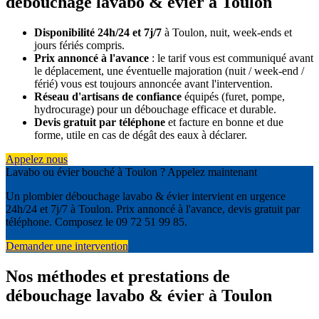
débouchage lavabo & évier à Toulon
Disponibilité 24h/24 et 7j/7
à Toulon, nuit, week-ends et
jours fériés compris.
Prix annoncé à l'avance
: le tarif vous est communiqué avant
le déplacement, une éventuelle majoration (nuit / week-end /
férié) vous est toujours annoncée avant l'intervention.
Réseau d'artisans de confiance
équipés (furet, pompe,
hydrocurage) pour un débouchage efficace et durable.
Devis gratuit par téléphone
et facture en bonne et due
forme, utile en cas de dégât des eaux à déclarer.
Appelez nous
Lavabo ou évier bouché à Toulon ? Appelez maintenant
Un plombier débouchage lavabo & évier intervient en urgence
24h/24 et 7j/7 à Toulon. Prix annoncé à l'avance, devis gratuit par
téléphone. Composez le 09 72 51 99 85.
Demander une intervention
Nos méthodes et prestations de
débouchage lavabo & évier à Toulon