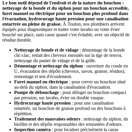
Le bon outil dépend de l'endroit et de la nature du bouchon :
nettoyage de la bonde et du siphon pour un bouchon accessible,
furet manuel ou électrique pour un bouchon plus profond dans
l'évacuation, hydrocurage haute pression pour une canalisation
entartrée ou pleine de graisse.
À Toulon, nos plombiers arrivent
équipés pour diagnostiquer et traiter votre lavabo ou votre évier
bouché sur place, sans casse quand c'est évitable, avec un objectif de
résultat durable.
Nettoyage de bonde et de vidage
: démontage de la bonde
clic-clac, retrait des cheveux enroulés sur la tige de renvoi,
nettoyage du panier de vidage et de la grille.
Démontage et nettoyage du siphon
: ouverture du coude en
U, évacuation des dépôts (cheveux, savon, graisse, résidus),
remontage et test d'écoulement.
Furet manuel ou électrique
: pour crever un bouchon situé
au-delà du siphon, dans la canalisation d'évacuation.
Pompe de débouchage
: pour déloger un bouchon compact
par pression, sur lavabo, évier ou double vasque.
Hydrocurage haute pression
: pour une canalisation
entartrée, un bouchon de graisse profond ou des bouchons à
répétition.
Traitement des mauvaises odeurs
: nettoyage du siphon, du
biofilm et des dépôts responsables des remontées d'odeurs.
Inspection caméra
: pour localiser précisément la cause