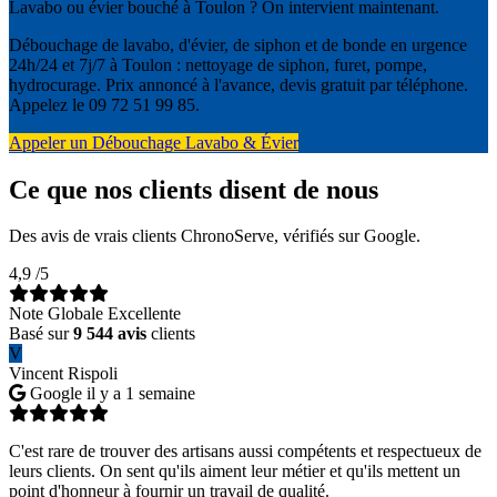
Lavabo ou évier bouché à Toulon ? On intervient maintenant.
Débouchage de lavabo, d'évier, de siphon et de bonde en urgence
24h/24 et 7j/7 à Toulon : nettoyage de siphon, furet, pompe,
hydrocurage. Prix annoncé à l'avance, devis gratuit par téléphone.
Appelez le 09 72 51 99 85.
Appeler un Débouchage Lavabo & Évier
Ce que nos clients disent de nous
Des avis de vrais clients ChronoServe, vérifiés sur Google.
4,9
/5
Note Globale Excellente
Basé sur
9 544 avis
clients
V
Vincent Rispoli
Google
il y a 1 semaine
C'est rare de trouver des artisans aussi compétents et respectueux de
leurs clients. On sent qu'ils aiment leur métier et qu'ils mettent un
point d'honneur à fournir un travail de qualité.