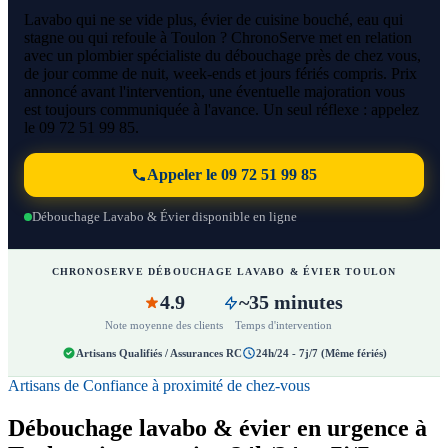
Lavabo qui ne se vide plus, évier de cuisine bouché, eau qui
stagne ou qui refoule à Toulon ? ChronoServe met en relation
avec un plombier spécialiste du débouchage près de chez vous,
de jour comme de nuit, week-ends et jours fériés compris. Prix
annoncé avant l'intervention, une éventuelle majoration vous
est toujours communiquée à l'avance. Un seul réflexe : appelez
le 09 72 51 99 85.
Appeler le 09 72 51 99 85
Débouchage Lavabo & Évier disponible en ligne
CHRONOSERVE DÉBOUCHAGE LAVABO & ÉVIER TOULON
4.9
~35 minutes
Note moyenne des clients
Temps d'intervention
Artisans Qualifiés / Assurances RC
24h/24 - 7j/7 (Même fériés)
Artisans de Confiance à proximité de chez-vous
Débouchage lavabo & évier en urgence à