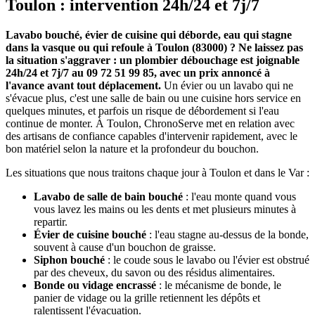
Toulon : intervention 24h/24 et 7j/7
Lavabo bouché, évier de cuisine qui déborde, eau qui stagne
dans la vasque ou qui refoule à Toulon (83000) ? Ne laissez pas
la situation s'aggraver : un plombier débouchage est joignable
24h/24 et 7j/7 au 09 72 51 99 85, avec un prix annoncé à
l'avance avant tout déplacement.
Un évier ou un lavabo qui ne
s'évacue plus, c'est une salle de bain ou une cuisine hors service en
quelques minutes, et parfois un risque de débordement si l'eau
continue de monter. À Toulon, ChronoServe met en relation avec
des artisans de confiance capables d'intervenir rapidement, avec le
bon matériel selon la nature et la profondeur du bouchon.
Les situations que nous traitons chaque jour à Toulon et dans le Var :
Lavabo de salle de bain bouché
: l'eau monte quand vous
vous lavez les mains ou les dents et met plusieurs minutes à
repartir.
Évier de cuisine bouché
: l'eau stagne au-dessus de la bonde,
souvent à cause d'un bouchon de graisse.
Siphon bouché
: le coude sous le lavabo ou l'évier est obstrué
par des cheveux, du savon ou des résidus alimentaires.
Bonde ou vidage encrassé
: le mécanisme de bonde, le
panier de vidage ou la grille retiennent les dépôts et
ralentissent l'évacuation.